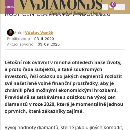
0
RŮST CEN DIAMANTŮ V ROCE 2020
Autor:
Václav Vaněk
Publikováno:
03. 11. 2020
Aktualizováno:
03. 09. 2025
Letošní rok ovlivnil v mnoha ohledech naše životy,
a proto řada subjektů, a také soukromých
investorů, řeší otázku do jakých segmentů rozložit
své našetřené volné finanční prostředky, aby je
chránili před možnými ekonomickými hrozbami.
Pravidelně se setkáváme s otázkou na vývoj cen
diamantů v roce 2020, která je momentálně jednou
z prvních, která zákazníky zajímá.
Vývoj hodnoty diamantů, stejně jako u jiných komodit,