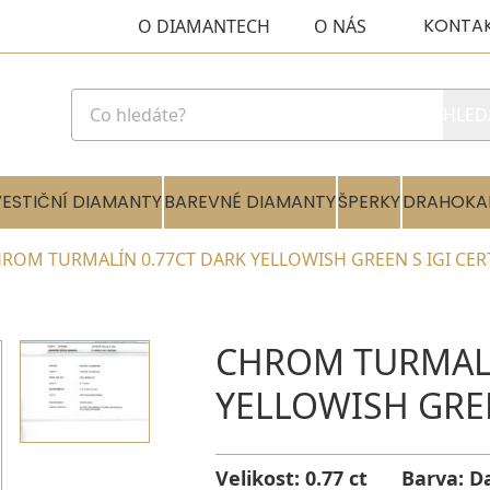
KONTA
O DIAMANTECH
O NÁS
HLED
VESTIČNÍ DIAMANTY
BAREVNÉ DIAMANTY
ŠPERKY
DRAHOKA
ROM TURMALÍN 0.77CT DARK YELLOWISH GREEN S IGI CER
CHROM TURMALÍ
YELLOWISH GREE
Velikost:
0.77 ct
Barva:
D