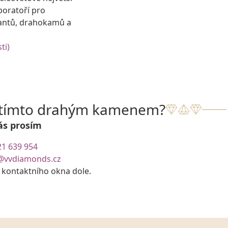
boratoří pro
antů, drahokamů a
ti)
s tímto drahým kamenem?
ás prosím
21 639 954
@vvdiamonds.cz
e kontaktního okna dole.