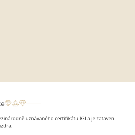
ce
zinárodně uznávaného certifikátu IGI a je zataven
zdra.