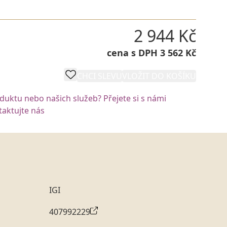
2 944 Kč
cena s DPH 3 562 Kč
CHCI SLEVU
VLOŽIT DO KOŠÍKU
oduktu nebo našich služeb? Přejete si s námi
aktujte nás
IGI
407992229