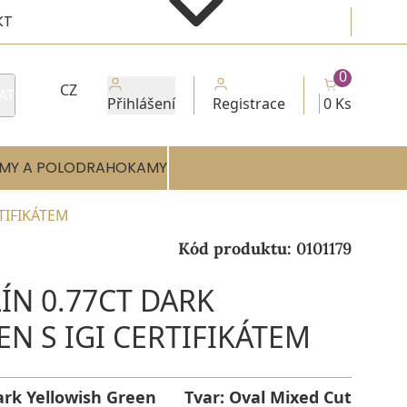
KT
0
CZ
AT
Přihlášení
Registrace
0 Ks
MY A POLODRAHOKAMY
TIFIKÁTEM
Kód produktu:
0101179
N 0.77CT DARK
N S IGI CERTIFIKÁTEM
ark Yellowish Green
Tvar:
Oval Mixed Cut