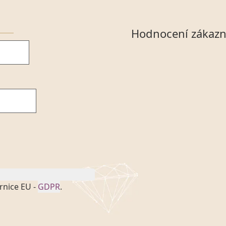
Hodnocení zákazn
rnice EU -
GDPR
.
onem č. 101/2000 Sb. v
 a uchováním veškerých