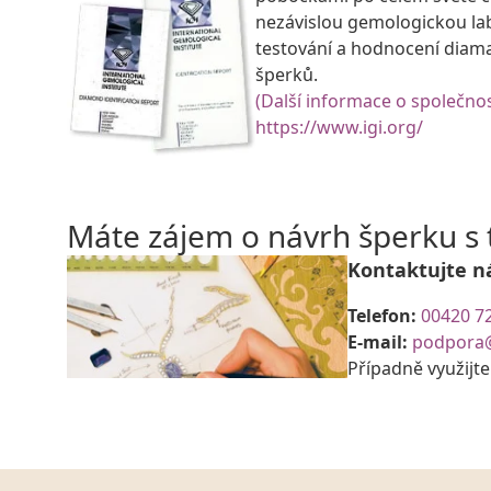
nezávislou gemologickou la
testování a hodnocení diam
šperků.
(Další informace o společnos
https://www.igi.org/
Máte zájem o návrh šperku 
Kontaktujte n
Telefon:
00420 7
E-mail:
podpora
Případně využijt