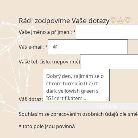
Rádi zodpovíme Vaše dotazy
Vaše jméno a příjmení: *
Váš e-mail: *
Vaše tel. číslo: (nepovinné)
Váš dotaz:
ODESLAT
Souhlasím se zpracováním osobních údajů dle smě
Kliknutím na výše uvedený odkaz, v souladu se zák
* tato pole jsou povinná
platném znění výslovně souhlasím se zpracováním