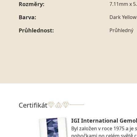
Rozměry:
7.11mm x 5
Barva:
Dark Yellow
Průhlednost:
Průhledný
Certifikát
IGI International Gemol
Byl založen v roce 1975 a je 
pobočkami po celém světě ce