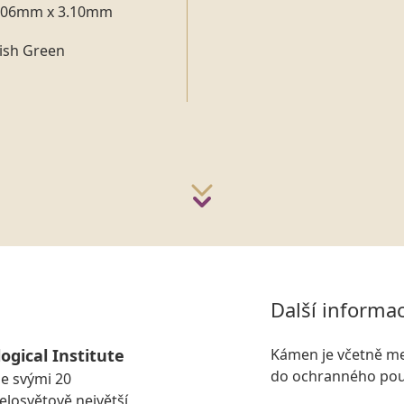
.06mm x 3.10mm
ish Green
Další informa
ogical Institute
Kámen je včetně me
do ochranného pou
se svými 20
losvětově největší