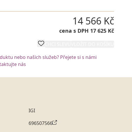
14 566 Kč
cena s DPH 17 625 Kč
CHCI SLEVU
VLOŽIT DO KOŠÍKU
oduktu nebo našich služeb? Přejete si s námi
aktujte nás
IGI
696507566