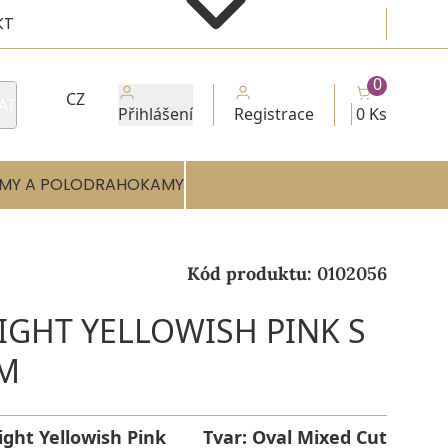
KT
0
CZ
AT
Přihlášení
Registrace
0 Ks
MY A POLODRAHOKAMY
Kód produktu:
0102056
LIGHT YELLOWISH PINK S
EM
ight Yellowish Pink
Tvar:
Oval Mixed Cut