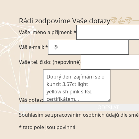
Rádi zodpovíme Vaše dotazy
Vaše jméno a příjmení: *
Váš e-mail: *
Vaše tel. číslo: (nepovinné)
Váš dotaz:
ODESLAT
Souhlasím se zpracováním osobních údajů dle smě
Kliknutím na výše uvedený odkaz, v souladu se zák
* tato pole jsou povinná
platném znění výslovně souhlasím se zpracováním