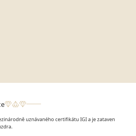
ce
zinárodně uznávaného certifikátu IGI a je zataven
zdra.