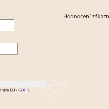
Hodnocení zákazn
rnice EU -
GDPR
.
onem č. 101/2000 Sb. v
 a uchováním veškerých