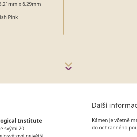
8.21mm x 6.29mm
ish Pink
Další informa
ogical Institute
Kámen je včetně me
do ochranného pou
se svými 20
losvětově největší