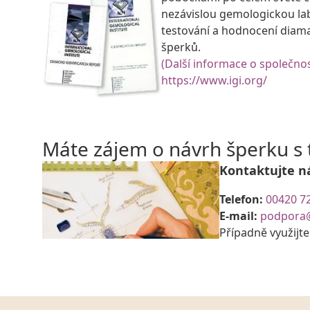
nezávislou gemologickou la
testování a hodnocení diam
šperků.
(Další informace o společnos
https://www.igi.org/
Máte zájem o návrh šperku 
Kontaktujte n
Telefon:
00420 7
E-mail:
podpora
Případně využijt