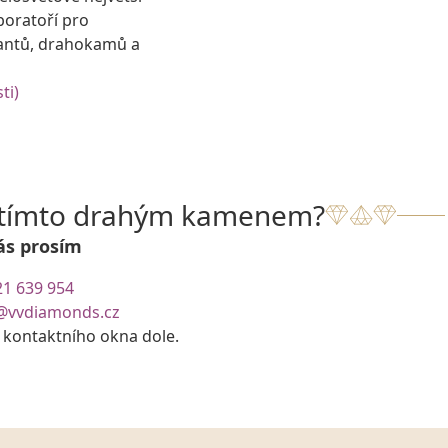
boratoří pro
antů, drahokamů a
ti)
s tímto drahým kamenem?
ás prosím
21 639 954
@vvdiamonds.cz
e kontaktního okna dole.