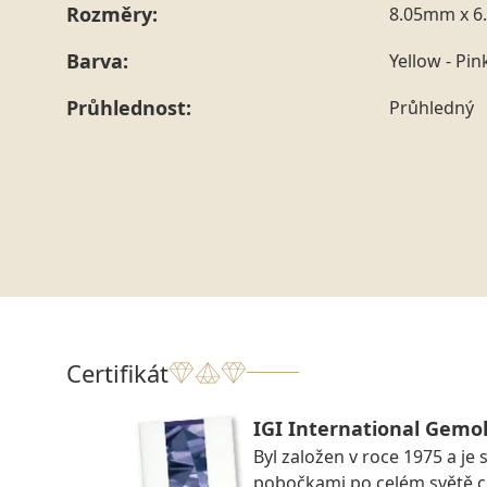
Rozměry:
8.05mm x 6
Barva:
Yellow - Pin
Průhlednost:
Průhledný
Certifikát
IGI International Gemol
Byl založen v roce 1975 a je 
pobočkami po celém světě ce