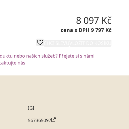
8 097 Kč
cena s DPH 9 797 Kč
CHCI SLEVU
VLOŽIT DO KOŠÍKU
oduktu nebo našich služeb? Přejete si s námi
aktujte nás
IGI
567365097