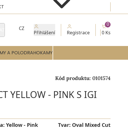
KT
0
CZ
AT
Přihlášení
Registrace
0 Ks
MY A POLODRAHOKAMY
Kód produktu:
0101574
T YELLOW - PINK S IGI
a:
Yellow - Pink
Tvar:
Oval Mixed Cut