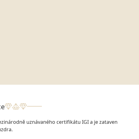
ce
zinárodně uznávaného certifikátu IGI a je zataven
zdra.