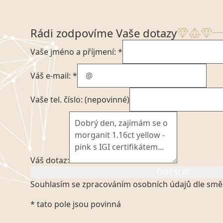
Rádi zodpovíme Vaše dotazy
Vaše jméno a příjmení: *
Váš e-mail: *
Vaše tel. číslo: (nepovinné)
Váš dotaz:
ODESLAT
Souhlasím se zpracováním osobních údajů dle smě
Kliknutím na výše uvedený odkaz, v souladu se zák
* tato pole jsou povinná
platném znění výslovně souhlasím se zpracováním