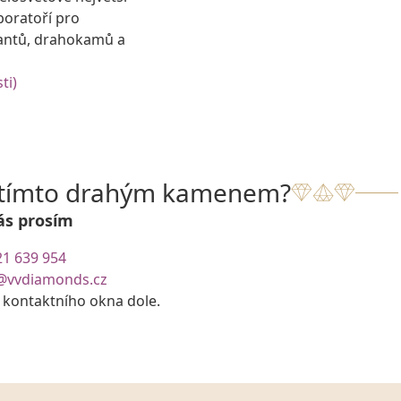
boratoří pro
antů, drahokamů a
ti)
s tímto drahým kamenem?
ás prosím
21 639 954
@vvdiamonds.cz
e kontaktního okna dole.