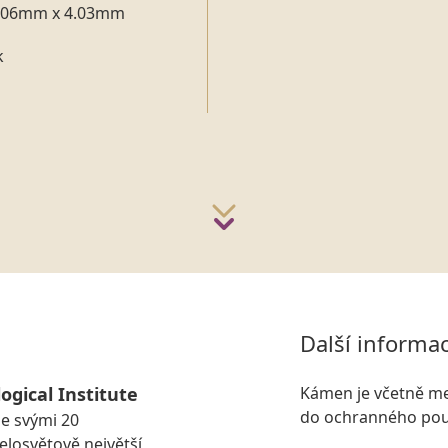
.06mm x 4.03mm
k
Další informa
ogical Institute
Kámen je včetně me
do ochranného pou
se svými 20
losvětově největší