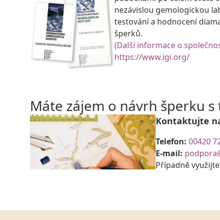
nezávislou gemologickou la
testování a hodnocení diam
šperků.
(Další informace o společnos
https://www.igi.org/
Máte zájem o návrh šperku 
Kontaktujte n
Telefon:
00420 7
E-mail:
podpora
Případně využijt