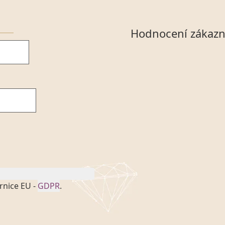
Hodnocení zákazn
rnice EU -
GDPR
.
onem č. 101/2000 Sb. v
 a uchováním veškerých