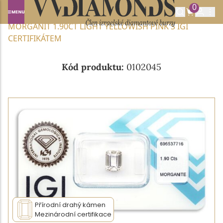
0
Domů
DRAHOKAMY A POLODRAHOKAMY
MORGANIT 1.90CT LIGHT YELLOWISH PINK S IGI
CERTIFIKÁTEM
Kód produktu:
0102045
Přírodní drahý kámen
Mezinárodní certifikace