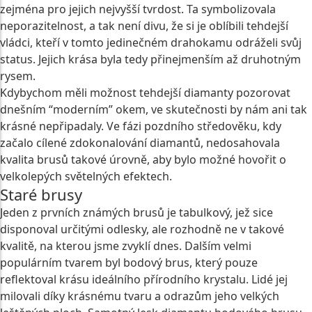
zejména pro jejich nejvyšší tvrdost. Ta symbolizovala
neporazitelnost, a tak není divu, že si je oblíbili tehdejší
vládci, kteří v tomto jedinečném drahokamu odráželi svůj
status. Jejich krása byla tedy přinejmenším až druhotným
rysem.
Kdybychom měli možnost tehdejší diamanty pozorovat
dnešním “moderním” okem, ve skutečnosti by nám ani tak
krásné nepřipadaly. Ve fázi pozdního středověku, kdy
začalo cílené zdokonalování diamantů, nedosahovala
kvalita brusů takové úrovně, aby bylo možné hovořit o
velkolepých světelných efektech.
Staré brusy
Jeden z prvních známých brusů je tabulkový, jež sice
disponoval určitými odlesky, ale rozhodně ne v takové
kvalitě, na kterou jsme zvyklí dnes. Dalším velmi
populárním tvarem byl bodový brus, který pouze
reflektoval krásu ideálního přírodního krystalu. Lidé jej
milovali díky krásnému tvaru a odrazům jeho velkých