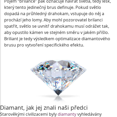
Pojem “brilance” pak označuje návrat světla, tedy lesk,
který tento jedinečný brus definuje. Pokud světlo
dopadá na průhledný drahokam, vstupuje do něj a
prochází jeho lomy. Aby mohl pozorovatel brilanci
spatřit, světlo se uvnitř drahokamu musí odrážet tak,
aby opustilo kámen ve stejném směru v jakém přišlo.
Briliant je tedy výsledkem optimalizace diamantového
brusu pro vytvoření specifického efektu.
Diamant, jak jej znali naši předci
Starověkými civilizacemi byly
diamanty
vyhledávány