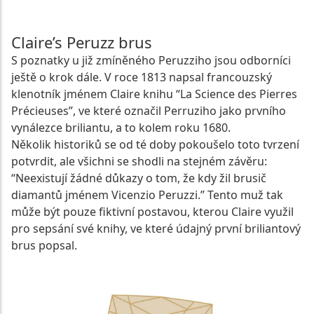
Claire’s Peruzz brus
S poznatky u již zmíněného Peruzziho jsou odborníci
ještě o krok dále. V roce 1813 napsal francouzský
klenotník jménem Claire knihu “La Science des Pierres
Précieuses”, ve které označil Perruziho jako prvního
vynálezce briliantu, a to kolem roku 1680.
Několik historiků se od té doby pokoušelo toto tvrzení
potvrdit, ale všichni se shodli na stejném závěru:
“Neexistují žádné důkazy o tom, že kdy žil brusič
diamantů jménem Vicenzio Peruzzi.” Tento muž tak
může být pouze fiktivní postavou, kterou Claire využil
pro sepsání své knihy, ve které údajný první briliantový
brus popsal.