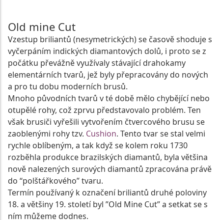
Old mine Cut
Vzestup briliantů (nesymetrických) se časově shoduje s
vyčerpáním indických diamantových dolů, i proto se z
počátku převážně využívaly stávající drahokamy
elementárních tvarů, jež byly přepracovány do nových
a pro tu dobu moderních brusů.
Mnoho původních tvarů v té době mělo chybějící nebo
otupělé rohy, což zprvu představovalo problém. Ten
však brusiči vyřešili vytvořením čtvercového brusu se
zaoblenými rohy tzv.
Cushion
. Tento tvar se stal velmi
rychle oblíbeným, a tak když se kolem roku 1730
rozběhla produkce brazilských diamantů, byla většina
nově nalezených surových diamantů zpracována právě
do “polštářkového” tvaru.
Termín používaný k označení briliantů druhé poloviny
18. a většiny 19. století byl ”Old Mine Cut” a setkat se s
ním můžeme dodnes.