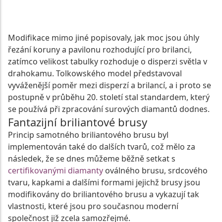
NABÍDKA DIAMANTŮ BRUSU ROUND BRILIANT
Modifikace mimo jiné popisovaly, jak moc jsou úhly
řezání koruny a pavilonu rozhodující pro brilanci,
zatímco velikost tabulky rozhoduje o disperzi světla v
drahokamu. Tolkowského model představoval
vyváženější poměr mezi disperzí a brilancí, a i proto se
postupně v průběhu 20. století stal standardem, který
se používá při zpracování surových diamantů dodnes.
Fantazijní briliantové brusy
Princip samotného briliantového brusu byl
implementován také do dalších tvarů, což mělo za
následek, že se dnes můžeme běžně setkat s
certifikovanými diamanty
oválného brusu, srdcového
tvaru, kapkami a dalšími formami jejichž brusy jsou
modifikovány do briliantového brusu a vykazují tak
vlastnosti, které jsou pro současnou moderní
společnost již zcela samozřejmé.