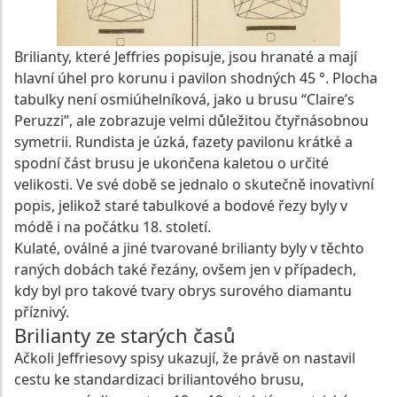
Brilianty, které Jeffries popisuje, jsou hranaté a mají
hlavní úhel pro korunu i pavilon shodných 45 °. Plocha
tabulky není osmiúhelníková, jako u brusu “Claire’s
Peruzzi”, ale zobrazuje velmi důležitou čtyřnásobnou
symetrii. Rundista je úzká, fazety pavilonu krátké a
spodní část brusu je ukončena kaletou o určité
velikosti. Ve své době se jednalo o skutečně inovativní
popis, jelikož staré tabulkové a bodové řezy byly v
módě i na počátku 18. století.
Kulaté, oválné a jiné tvarované brilianty byly v těchto
raných dobách také řezány, ovšem jen v případech,
kdy byl pro takové tvary obrys surového diamantu
příznivý.
Brilianty ze starých časů
Ačkoli Jeffriesovy spisy ukazují, že právě on nastavil
cestu ke standardizaci briliantového brusu,