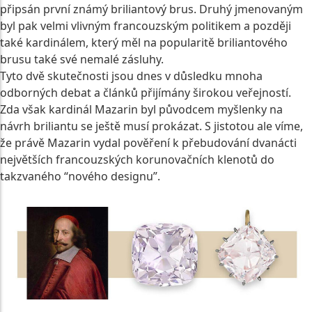
připsán první známý briliantový brus. Druhý jmenovaným
byl pak velmi vlivným francouzským politikem a později
také kardinálem, který měl na popularitě briliantového
brusu také své nemalé zásluhy.
Tyto dvě skutečnosti jsou dnes v důsledku mnoha
odborných debat a článků přijímány širokou veřejností.
Zda však kardinál Mazarin byl původcem myšlenky na
návrh briliantu se ještě musí prokázat. S jistotou ale víme,
že právě Mazarin vydal pověření k přebudování dvanácti
největších francouzských korunovačních klenotů do
takzvaného “nového designu”.