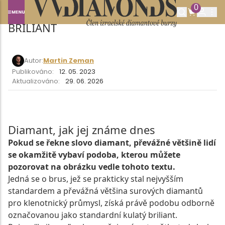
0
Domů
O DIAMANTECH
BRILIANT
BRILIANT
Autor:
Martin Zeman
Publikováno:
12. 05. 2023
Aktualizováno:
29. 06. 2026
Diamant, jak jej známe dnes
Pokud se řekne slovo diamant, převážné většině lidí
se okamžitě vybaví podoba, kterou můžete
pozorovat na obrázku vedle tohoto textu.
Jedná se o brus, jež se prakticky stal nejvyšším
standardem a převážná většina surových diamantů
pro klenotnický průmysl, získá právě podobu odborně
označovanou jako standardní kulatý briliant.