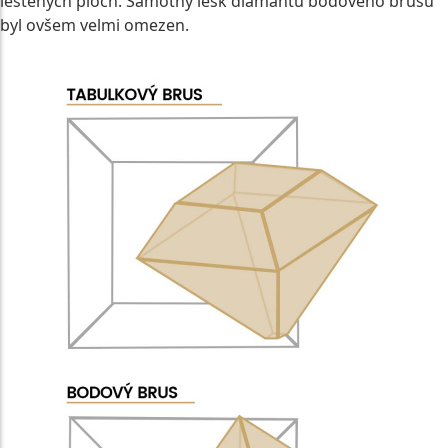
leštěných ploch. Samotný lesk diamantu bodového brusu
byl ovšem velmi omezen.