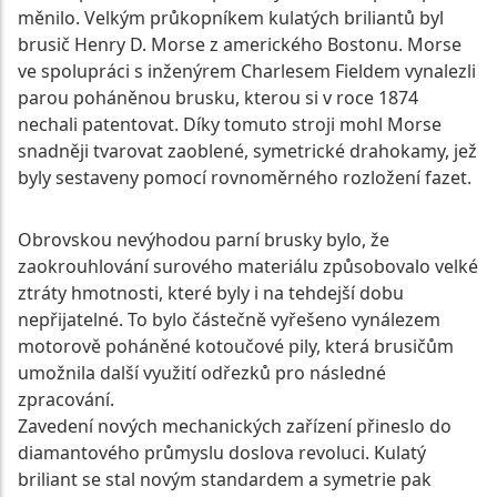
měnilo. Velkým průkopníkem kulatých briliantů byl
brusič Henry D. Morse z amerického Bostonu. Morse
ve spolupráci s inženýrem Charlesem Fieldem vynalezli
parou poháněnou brusku, kterou si v roce 1874
nechali patentovat. Díky tomuto stroji mohl Morse
snadněji tvarovat zaoblené, symetrické drahokamy, jež
byly sestaveny pomocí rovnoměrného rozložení fazet.
Obrovskou nevýhodou parní brusky bylo, že
zaokrouhlování surového materiálu způsobovalo velké
ztráty hmotnosti, které byly i na tehdejší dobu
nepřijatelné. To bylo částečně vyřešeno vynálezem
motorově poháněné kotoučové pily, která brusičům
umožnila další využití odřezků pro následné
zpracování.
Zavedení nových mechanických zařízení přineslo do
diamantového průmyslu doslova revoluci. Kulatý
briliant se stal novým standardem a symetrie pak