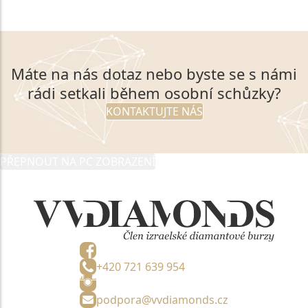
Máte na nás dotaz nebo byste se s námi
rádi setkali během osobní schůzky?
KONTAKTUJTE NÁS
PŘEPNOUT NA PC ZOBRAZENÍ
+420 721 639 954
podpora@vvdiamonds.cz