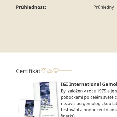
Průhlednost:
Průhledný
Certifikát
IGI International Gemol
Byl založen v roce 1975 a je 
pobočkami po celém světě ce
nezávislou gemologickou la
testování a hodnocení diam
šperků.