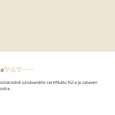
ce
zinárodně uznávaného certifikátu IGI a je zataven
zdra.