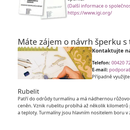
(Další informace o společnos
https://www.igi.org/
Máte zájem o návrh šperku 
Kontaktujte n
Telefon:
00420 7
E-mail:
podpora
Případně využijt
Rubelit
Patří do odrůdy turmalínu a má nádhernou růžovou 
ceněn. Vznik rubelitu probíhá až několik kilomet
a teploty. Turmalíny jsou hlavním nositelem boru 