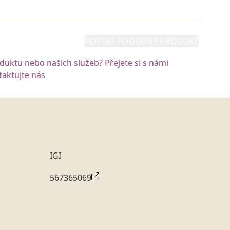
POPTAT PODOBNÝ PRODUKT
oduktu nebo našich služeb? Přejete si s námi
aktujte nás
IGI
567365069