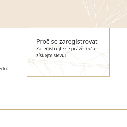
Proč se zaregistrovat
Zaregistrujte se právě teď a
získejte slevu!
e
REGISTROVAT SE
erků