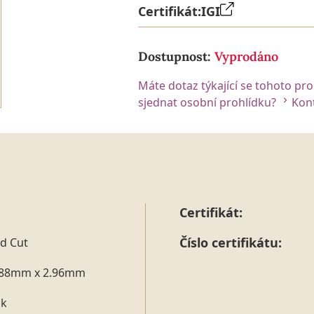
Certifikát:
IGI
Dostupnost:
Vyprodáno
Máte dotaz týkající se tohoto pr
sjednat osobní prohlídku?
Kont
Certifikát:
Číslo certifikátu:
d Cut
.88mm x 2.96mm
nk