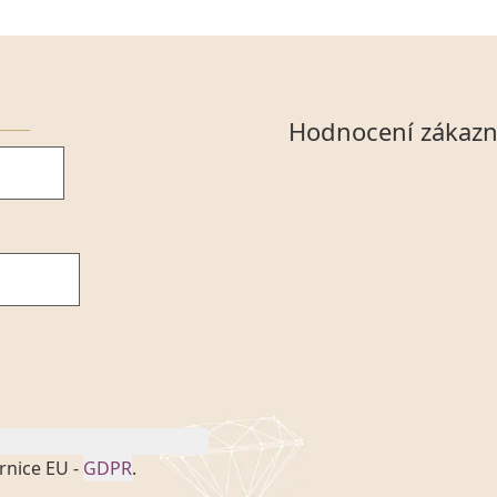
Hodnocení zákazn
rnice EU -
GDPR
.