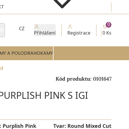
KT
0
CZ
AT
Přihlášení
Registrace
0 Ks
MY A POLODRAHOKAMY
EM
Kód produktu:
0101647
PURPLISH PINK S IGI
:
Purplish Pink
Tvar:
Round Mixed Cut