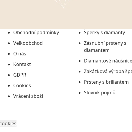
onem č. 101/2000 Sb. v
 a uchováním veškerých
vím společnosti
tuji společnosti
ních údajů či jako jeho
Obchodní podmínky
Šperky s diamanty
tí informací, nejdéle
Velkoobchod
Zásnubní prsteny s
diamantem
O nás
Diamantové náušnic
Kontakt
Zakázková výroba šp
GDPR
Prsteny s briliantem
Cookies
Slovník pojmů
Vrácení zboží
 cookies