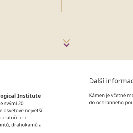
Další informa
ogical Institute
Kámen je včetně me
do ochranného pou
se svými 20
losvětově největší
boratoří pro
antů, drahokamů a