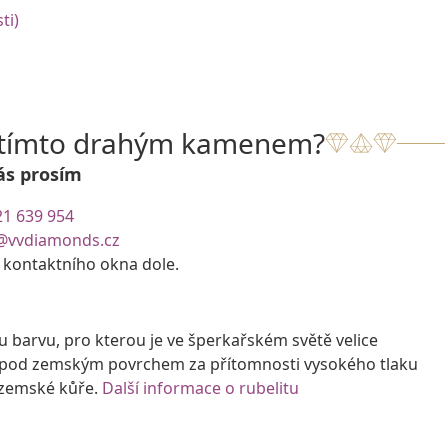
ti)
s tímto drahým kamenem?
ás prosím
21 639 954
@vvdiamonds.cz
e kontaktního okna dole.
barvu, pro kterou je ve šperkařském světě velice
rů pod zemským povrchem za přítomnosti vysokého tlaku
v zemské kůře.
Další informace o rubelitu