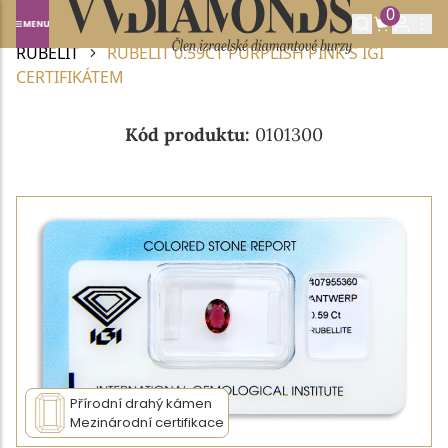
0
Domů
DRAHOKAMY A POLODRAHOKAMY
RUBELIT
RUBELIT 0.59CT PURPLISH PINK S IGI
CERTIFIKÁTEM
Kód produktu:
0101300
Přírodní drahý kámen
Mezinárodní certifikace