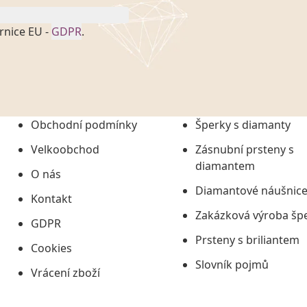
rnice EU -
GDPR
.
onem č. 101/2000 Sb. v
 a uchováním veškerých
vím společnosti
tuji společnosti
ních údajů či jako jeho
Obchodní podmínky
Šperky s diamanty
tí informací, nejdéle
Velkoobchod
Zásnubní prsteny s
diamantem
O nás
Diamantové náušnic
Kontakt
Zakázková výroba šp
GDPR
Prsteny s briliantem
Cookies
Slovník pojmů
Vrácení zboží