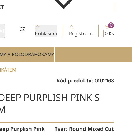
KT
0
CZ
AT
Přihlášení
Registrace
0 Ks
MY A POLODRAHOKAMY
FIKÁTEM
Kód produktu:
0102168
 DEEP PURPLISH PINK S
EM
eep Purplish Pink
Tvar:
Round Mixed Cut