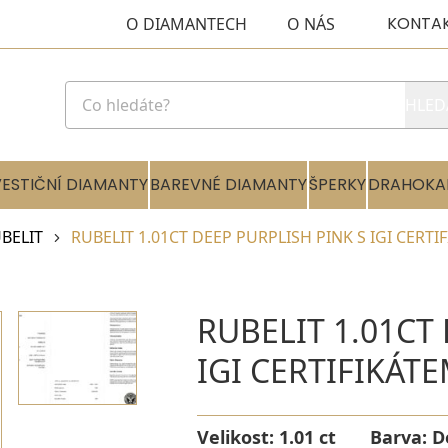
KONTA
O DIAMANTECH
O NÁS
HLED
VESTIČNÍ DIAMANTY
BAREVNÉ DIAMANTY
ŠPERKY
DRAHOKA
BELIT
RUBELIT 1.01CT DEEP PURPLISH PINK S IGI CERTI
RUBELIT 1.01CT
IGI CERTIFIKÁT
Velikost:
1.01 ct
Barva:
D