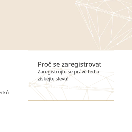
Proč se zaregistrovat
Zaregistrujte se právě teď a
získejte slevu!
e
REGISTROVAT SE
erků