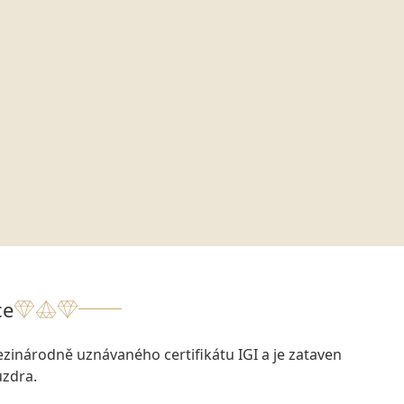
ce
zinárodně uznávaného certifikátu IGI a je zataven
zdra.