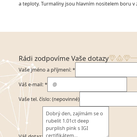
a teploty. Turmalíny jsou hlavním nositelem boru 
Rádi zodpovíme Vaše dotazy
Vaše jméno a příjmení: *
Váš e-mail: *
Vaše tel. číslo: (nepovinné)
Váš dotaz: