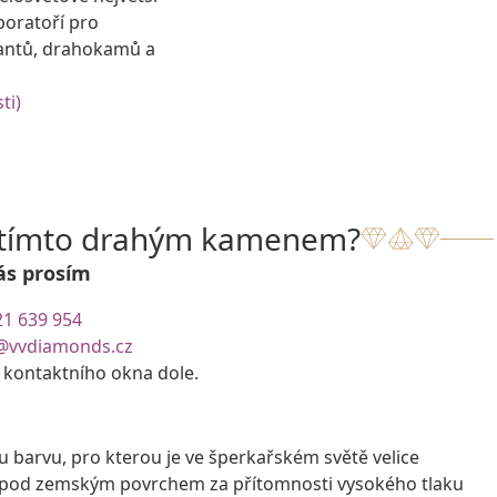
boratoří pro
antů, drahokamů a
ti)
s tímto drahým kamenem?
ás prosím
21 639 954
@vvdiamonds.cz
e kontaktního okna dole.
barvu, pro kterou je ve šperkařském světě velice
rů pod zemským povrchem za přítomnosti vysokého tlaku