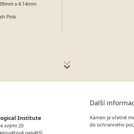
.89mm x 4.14mm
sh Pink
Další informa
ogical Institute
Kámen je včetně me
do ochranného pou
se svými 20
losvětově největší