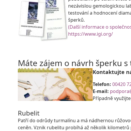
nezávislou gemologickou la
testování a hodnocení diam
šperků.
(Další informace o společnos
https://www.igi.org/
Máte zájem o návrh šperku 
Kontaktujte n
Telefon:
00420 7
E-mail:
podpora
Případně využijt
Rubelit
Patří do odrůdy turmalínu a má nádhernou růžovou 
ceněn. Vznik rubelitu probíhá až několik kilomet