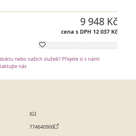
9 948 Kč
cena s DPH 12 037 Kč
CHCI SLEVU
VLOŽIT DO KOŠÍKU
oduktu nebo našich služeb? Přejete si s námi
aktujte nás
IGI
774640900