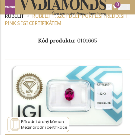
0
Domů
DRAHOKAMY A POLODRAHOKAMY
RUBELIT
RUBELIT 1.52CT DEEP PURPLISH REDDISH
PINK S IGI CERTIFIKÁTEM
Kód produktu:
0101665
Přírodní drahý kámen
Mezinárodní certifikace