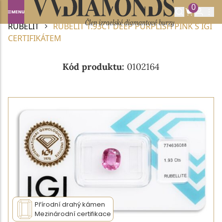
0
Domů
DRAHOKAMY A POLODRAHOKAMY
RUBELIT
RUBELIT 1.93CT DEEP PURPLISH PINK S IGI
CERTIFIKÁTEM
Kód produktu:
0102164
Přírodní drahý kámen
Mezinárodní certifikace