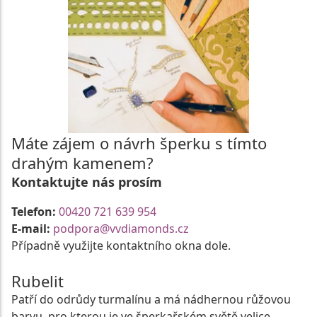
Máte zájem o návrh šperku s tímto
drahým kamenem?
Kontaktujte nás prosím
Telefon:
00420 721 639 954
E-mail:
podpora@vvdiamonds.cz
Případně využijte kontaktního okna dole.
Rubelit
Patří do odrůdy turmalínu a má nádhernou růžovou
barvu, pro kterou je ve šperkařském světě velice