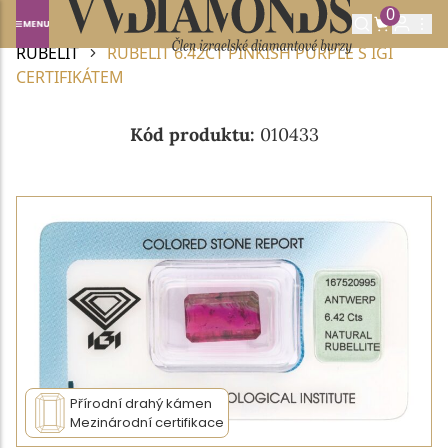
0
Domů
DRAHOKAMY A POLODRAHOKAMY
RUBELIT
RUBELIT 6.42CT PINKISH PURPLE S IGI
CERTIFIKÁTEM
Kód produktu:
010433
Přírodní drahý kámen
Mezinárodní certifikace