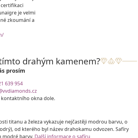
ertifikaci
naigre je velmi
ané zkoumání a
m/
s tímto drahým kamenem?
ás prosím
21 639 954
@vvdiamonds.cz
e kontaktního okna dole.
i titanu a železa vykazuje nejčastěji modrou barvu, o
modrý), od kterého byl název drahokamu odvozen. Safíry
ch modré barvy.
Další informace o safíru