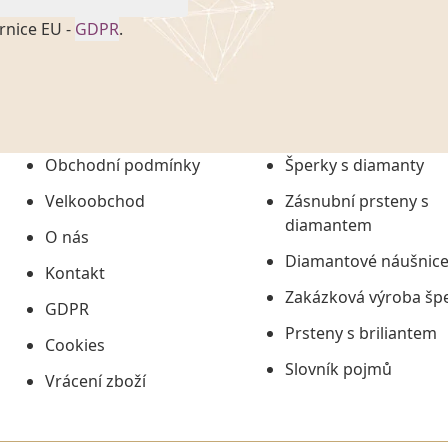
rnice EU -
GDPR
.
onem č. 101/2000 Sb. v
 a uchováním veškerých
vím společnosti
tuji společnosti
ních údajů či jako jeho
Obchodní podmínky
Šperky s diamanty
tí informací, nejdéle
Velkoobchod
Zásnubní prsteny s
diamantem
O nás
Diamantové náušnic
Kontakt
Zakázková výroba šp
GDPR
Prsteny s briliantem
Cookies
Slovník pojmů
Vrácení zboží