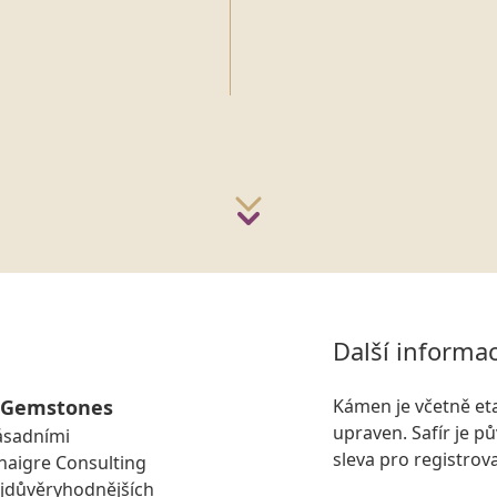
Další informa
d Gemstones
Kámen je včetně eta
upraven. Safír je p
zásadními
sleva pro registrov
naigre Consulting
ejdůvěryhodnějších