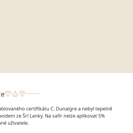
ce
blovaného certifikátu C. Dunaigre a nebyl tepelně
ůvodem ze Šrí Lanky. Na safír nelze aplikovat 5%
ané uživatele.