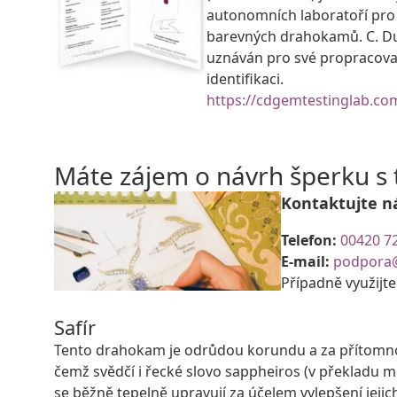
autonomních laboratoří pro c
barevných drahokamů. C. Du
uznáván pro své propracov
identifikaci.
https://cdgemtestinglab.co
Máte zájem o návrh šperku 
Kontaktujte n
Telefon:
00420 7
E-mail:
podpora
Případně využijt
Safír
Tento drahokam je odrůdou korundu a za přítomnost
čemž svědčí i řecké slovo sappheiros (v překladu 
se běžně tepelně upravují za účelem vylepšení jeji