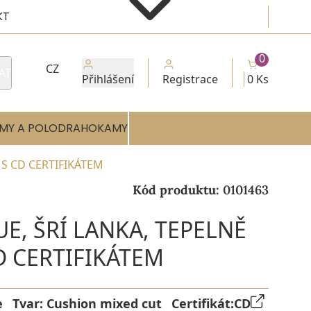
KT
0
CZ
AT
Přihlášení
Registrace
0 Ks
MY A POLODRAHOKAMY
 S CD CERTIFIKÁTEM
Kód produktu:
0101463
UE, ŠRÍ LANKA, TEPELNĚ
D CERTIFIKÁTEM
e
Tvar:
Cushion mixed cut
Certifikát:
CD