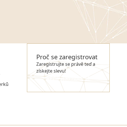
Proč se zaregistrovat
Zaregistrujte se právě teď a
získejte slevu!
e
REGISTROVAT SE
erků