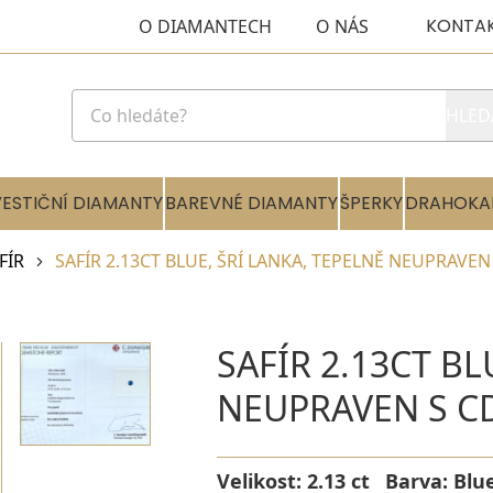
KONTA
O DIAMANTECH
O NÁS
HLED
VESTIČNÍ DIAMANTY
BAREVNÉ DIAMANTY
ŠPERKY
DRAHOKA
FÍR
SAFÍR 2.13CT BLUE, ŠRÍ LANKA, TEPELNĚ NEUPRAVEN
SAFÍR 2.13CT BL
NEUPRAVEN S C
Velikost:
2.13 ct
Barva:
Blu