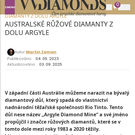
0
Domů
SLOVNÍK POJMŮ
AUSTRALSKÉ RŮŽOVÉ
DIAMANTY Z DOLU ARGYLE
AUSTRALSKÉ RŮŽOVÉ DIAMANTY Z
DOLU ARGYLE
Autor:
Martin Zeman
Publikováno:
04. 05. 2023
Aktualizováno:
03. 09. 2025
V západní části Austrálie můžeme narazit na bývalý
diamantový důl, který spadá do vlastnictví
nadnárodní těžařské společnosti Rio Tinto. Tento
důl nese název „Argyle Diamond Mine“ a své jméno
propůjčil i značce růžových diamantů, které se v
tomto dole mezi roky 1983 a 2020 těžily.