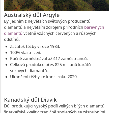
Australský důl Argyle
Byl jedním z největších světových producentů
diamantů a největším zdrojem přírodních
barevných
diamantů
včetně vzácných červených a růžových
odstínů.
Začátek těžby v roce 1983.
100% vlastnictví.
Ročně zaměstnával až 417 zaměstnanců.
Celková produkce přes 825 milionů karátů
surových diamantů.
Ukončení těžby ke konci roku 2020.
Kanadský důl Diavik
Důl produkující vysoký podíl velkých bílých diamantů
šperkařské kvality, tradičně spojených se zásnubními