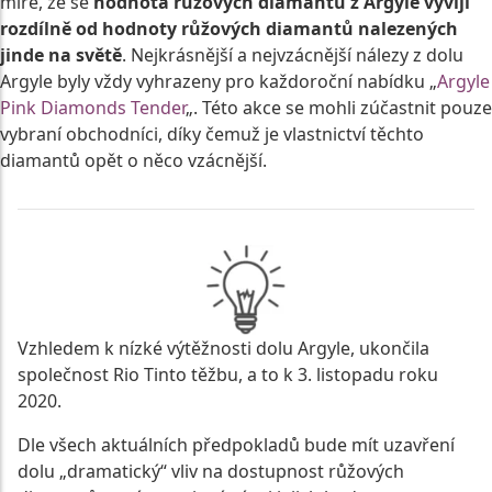
míře, že se
hodnota růžových diamantů z Argyle vyvíjí
rozdílně od hodnoty růžových diamantů nalezených
jinde na světě
. Nejkrásnější a nejvzácnější nálezy z dolu
Argyle byly vždy vyhrazeny pro každoroční nabídku „
Argyle
Pink Diamonds Tender
„. Této akce se mohli zúčastnit pouze
vybraní obchodníci, díky čemuž je vlastnictví těchto
diamantů opět o něco vzácnější.
Vzhledem k nízké výtěžnosti dolu Argyle, ukončila
společnost Rio Tinto těžbu, a to k 3. listopadu roku
2020.
Dle všech aktuálních předpokladů bude mít uzavření
dolu „dramatický“ vliv na dostupnost růžových