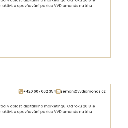
i v oblasti digitálního marketingu. Od roku 2018 je
ch aktivit a upevňování pozice VVDiamonds na trhu
DETAIL AUTORA
+420 607 062 354
zeman@vvdiamonds.cz
i v oblasti digitálního marketingu. Od roku 2018 je
ch aktivit a upevňování pozice VVDiamonds na trhu
DETAIL AUTORA