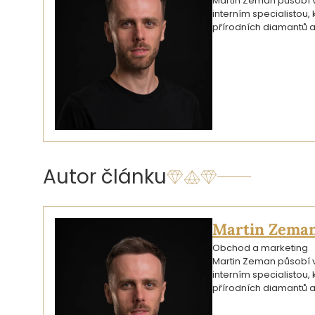
Martin Zeman působí ve
interním specialistou
přírodních diamantů a
Autor článku
Martin Zema
Obchod a marketing
Martin Zeman působí ve
interním specialistou
přírodních diamantů a