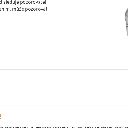
ud sleduje pozorovatel
šením, může pozorovat
n