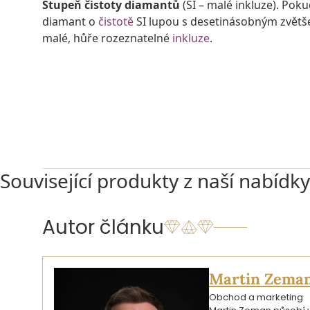
Stupeň čistoty diamantů
(SI – malé inkluze). Pok
diamant o
čistotě
SI lupou s desetinásobným zvět
malé, hůře rozeznatelné
inkluze
.
VSTOUPIT DO NABÍDKY DIAMANTŮ ČISTOTY SI
Související produkty z naší nabídky
Autor článku
Martin Zema
Obchod a marketing