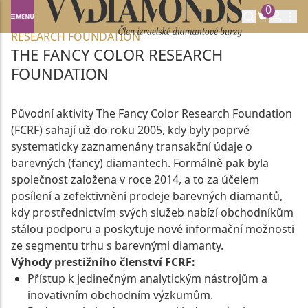
0
Domů
SPOLUPRACUJEME
THE FANCY COLOR
RESEARCH FOUNDATION
THE FANCY COLOR RESEARCH
FOUNDATION
Původní aktivity The Fancy Color Research Foundation
(FCRF) sahají už do roku 2005, kdy byly poprvé
systematicky zaznamenány transakční údaje o
barevných (fancy) diamantech. Formálně pak byla
společnost založena v roce 2014, a to za účelem
posílení a zefektivnění prodeje barevných diamantů,
kdy prostřednictvím svých služeb nabízí obchodníkům
stálou podporu a poskytuje nové informační možnosti
ze segmentu trhu s barevnými diamanty.
Výhody prestižního členství FCRF:
Přístup k jedinečným analytickým nástrojům a
inovativním obchodním výzkumům.