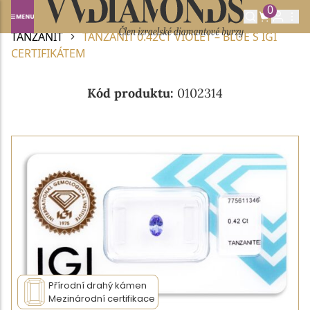
0
Domů
DRAHOKAMY A POLODRAHOKAMY
TANZANIT
TANZANIT 0.42CT VIOLET – BLUE S IGI
CERTIFIKÁTEM
Kód produktu:
0102314
Přírodní drahý kámen
Mezinárodní certifikace