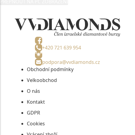
PŘEPNOUT NA PC ZOBRAZENÍ
informací, nejdéle na tři roky od jejich zaslání.
+420 721 639 954
podpora@vvdiamonds.cz
Obchodní podmínky
Velkoobchod
O nás
Kontakt
GDPR
Cookies
Vrácení zboží