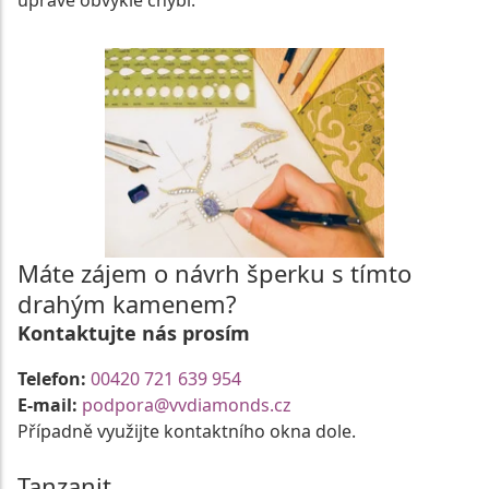
úpravě obvykle chybí.
Máte zájem o návrh šperku s tímto
drahým kamenem?
Kontaktujte nás prosím
Telefon:
00420 721 639 954
E-mail:
podpora@vvdiamonds.cz
Případně využijte kontaktního okna dole.
Tanzanit