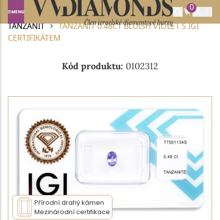
0
Domů
DRAHOKAMY A POLODRAHOKAMY
TANZANIT
TANZANIT 0.48CT BLUISH VIOLET S IGI
CERTIFIKÁTEM
Kód produktu:
0102312
Přírodní drahý kámen
Mezinárodní certifikace