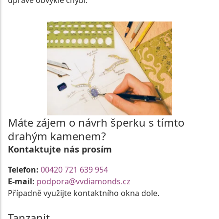
úpravě obvykle chybí.
Máte zájem o návrh šperku s tímto
drahým kamenem?
Kontaktujte nás prosím
Telefon:
00420 721 639 954
E-mail:
podpora@vvdiamonds.cz
Případně využijte kontaktního okna dole.
Tanzanit