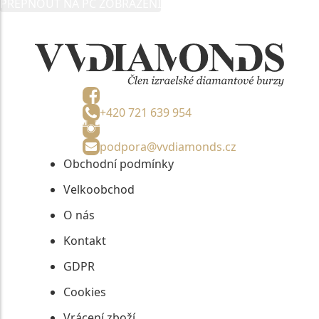
PŘEPNOUT NA PC ZOBRAZENÍ
informací, nejdéle na tři roky od jejich zaslání.
+420 721 639 954
podpora@vvdiamonds.cz
Obchodní podmínky
Velkoobchod
O nás
Kontakt
GDPR
Cookies
Vrácení zboží