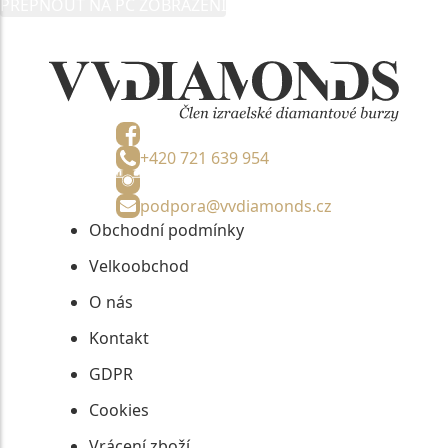
PŘEPNOUT NA PC ZOBRAZENÍ
informací, nejdéle na tři roky od jejich zaslání.
+420 721 639 954
podpora@vvdiamonds.cz
Obchodní podmínky
Velkoobchod
O nás
Kontakt
GDPR
Cookies
Vrácení zboží