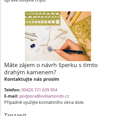
úpravě obvykle chybí.
Máte zájem o návrh šperku s tímto
drahým kamenem?
Kontaktujte nás prosím
Telefon:
00420 721 639 954
E-mail:
podpora@vvdiamonds.cz
Případně využijte kontaktního okna dole.
Tanzanit