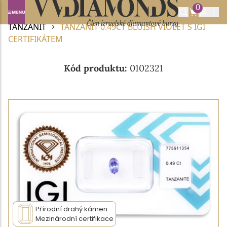
0
Domů
DRAHOKAMY A POLODRAHOKAMY
TANZANIT
TANZANIT 0.49CT BLUISH VIOLET S IGI
CERTIFIKÁTEM
Kód produktu:
0102321
Přírodní drahý kámen
Mezinárodní certifikace