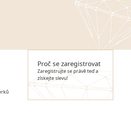
Proč se zaregistrovat
Zaregistrujte se právě teď a
získejte slevu!
e
REGISTROVAT SE
erků