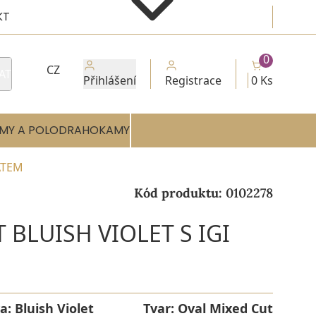
KT
0
CZ
AT
Přihlášení
Registrace
0 Ks
MY A POLODRAHOKAMY
ÁTEM
Kód produktu:
0102278
 BLUISH VIOLET S IGI
a:
Bluish Violet
Tvar:
Oval Mixed Cut