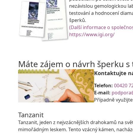
nezávislou gemologickou la
testování a hodnocení diam
šperků.
(Další informace o společnos
https://www.igi.org/
Máte zájem o návrh šperku 
Kontaktujte n
Telefon:
00420 7
E-mail:
podpora
Případně využijt
Tanzanit
Tanzanit, jeden z nejvzácnějších drahokamů na svě
mimořádným leskem. Tento vzácný kámen, nacházejíc