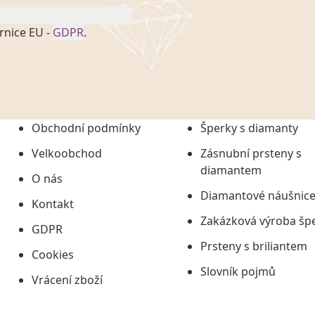
rnice EU -
GDPR
.
onem č. 101/2000 Sb. v
 a uchováním veškerých
vím společnosti
tuji společnosti
ních údajů či jako jeho
Obchodní podmínky
Šperky s diamanty
tí informací, nejdéle
Velkoobchod
Zásnubní prsteny s
diamantem
O nás
Diamantové náušnic
Kontakt
Zakázková výroba šp
GDPR
Prsteny s briliantem
Cookies
Slovník pojmů
Vrácení zboží