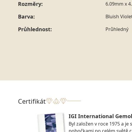
Rozměry:
6.09mm x 4
Barva:
Bluish Viole
Průhlednost:
Průhledný
Certifikát
IGI International Gemol
Byl založen v roce 1975 a je 
pobočkami po celém světě ce