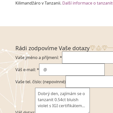
Kilimandžáro v Tanzanii.
Další informace o tanzani
Rádi zodpovíme Vaše dotazy
Vaše jméno a příjmení: *
Váš e-mail: *
Vaše tel. číslo: (nepovinné)
Váš dotaz: