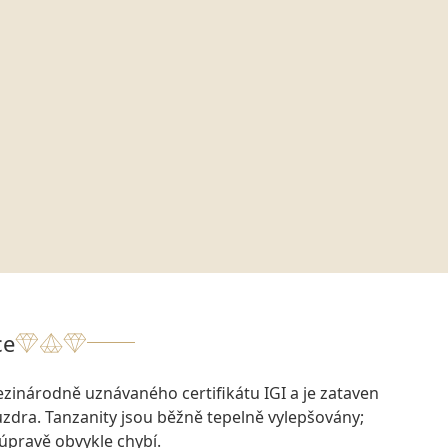
ce
zinárodně uznávaného certifikátu IGI a je zataven
dra. Tanzanity jsou běžně tepelně vylepšovány;
 úpravě obvykle chybí.