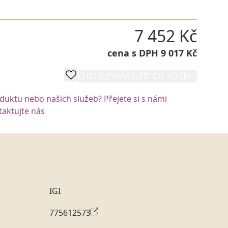
7 452 Kč
cena s DPH 9 017 Kč
CHCI SLEVU
VLOŽIT DO KOŠÍKU
oduktu nebo našich služeb? Přejete si s námi
aktujte nás
IGI
775612573