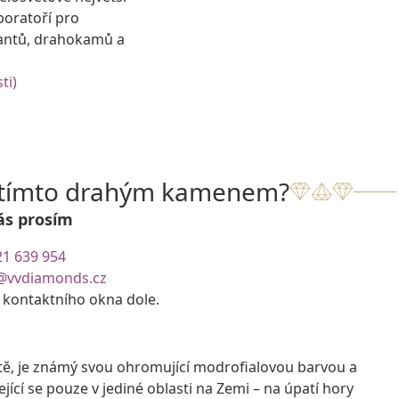
boratoří pro
antů, drahokamů a
ti)
s tímto drahým kamenem?
ás prosím
21 639 954
@vvdiamonds.cz
e kontaktního okna dole.
tě, je známý svou ohromující modrofialovou barvou a
í se pouze v jediné oblasti na Zemi – na úpatí hory