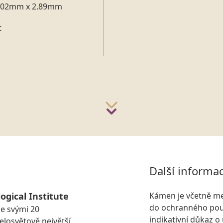
.02mm x 2.89mm
t
Další informa
ogical Institute
Kámen je včetně me
do ochranného pouz
se svými 20
indikativní důkaz o
losvětově největší