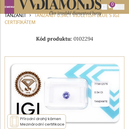
0
Domů
DRAHOKAMY A POLODRAHOKAMY
TANZANIT
TANZANIT 0.54CT VIOLETISH BLUE S IGI
CERTIFIKÁTEM
Kód produktu:
0102294
Přírodní drahý kámen
Mezinárodní certifikace