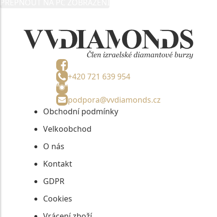
PŘEPNOUT NA PC ZOBRAZENÍ
informací, nejdéle na tři roky od jejich zaslání.
+420 721 639 954
podpora@vvdiamonds.cz
Obchodní podmínky
Velkoobchod
O nás
Kontakt
GDPR
Cookies
Vrácení zboží