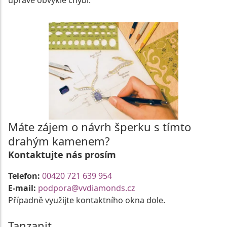
úpravě obvykle chybí.
Máte zájem o návrh šperku s tímto
drahým kamenem?
Kontaktujte nás prosím
Telefon:
00420 721 639 954
E-mail:
podpora@vvdiamonds.cz
Případně využijte kontaktního okna dole.
Tanzanit