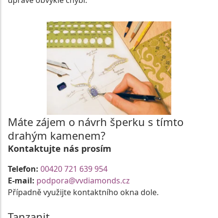
úpravě obvykle chybí.
Máte zájem o návrh šperku s tímto
drahým kamenem?
Kontaktujte nás prosím
Telefon:
00420 721 639 954
E-mail:
podpora@vvdiamonds.cz
Případně využijte kontaktního okna dole.
Tanzanit