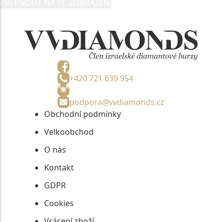
PŘEPNOUT NA PC ZOBRAZENÍ
informací, nejdéle na tři roky od jejich zaslání.
+420 721 639 954
podpora@vvdiamonds.cz
Obchodní podmínky
Velkoobchod
O nás
Kontakt
GDPR
Cookies
Vrácení zboží