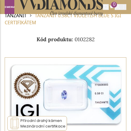
0
Domů
DRAHOKAMY A POLODRAHOKAMY
TANZANIT
TANZANIT 0.58CT VIOLETISH BLUE S IGI
CERTIFIKÁTEM
Kód produktu:
0102282
Přírodní drahý kámen
Mezinárodní certifikace