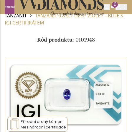
0
Domů
DRAHOKAMY A POLODRAHOKAMY
TANZANIT
TANZANIT 0.83CT DEEP VIOLET – BLUE S
IGI CERTIFIKÁTEM
Kód produktu:
0101948
Přírodní drahý kámen
Mezinárodní certifikace