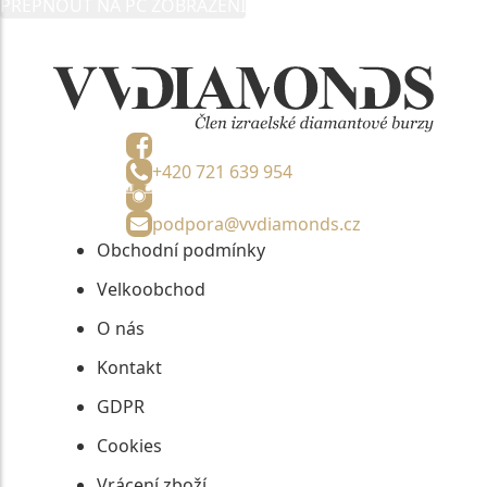
PŘEPNOUT NA PC ZOBRAZENÍ
informací, nejdéle na tři roky od jejich zaslání.
+420 721 639 954
podpora@vvdiamonds.cz
Obchodní podmínky
Velkoobchod
O nás
Kontakt
GDPR
Cookies
Vrácení zboží