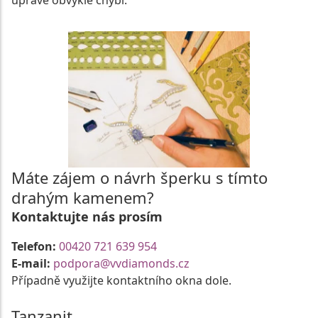
úpravě obvykle chybí.
Máte zájem o návrh šperku s tímto
drahým kamenem?
Kontaktujte nás prosím
Telefon:
00420 721 639 954
E-mail:
podpora@vvdiamonds.cz
Případně využijte kontaktního okna dole.
Tanzanit