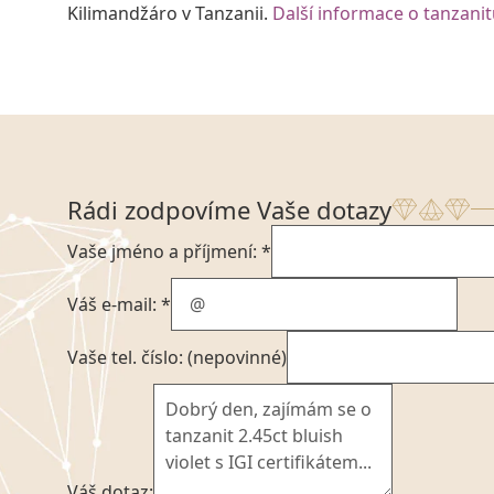
Kilimandžáro v Tanzanii.
Další informace o tanzani
Rádi zodpovíme Vaše dotazy
Vaše jméno a příjmení: *
Váš e-mail: *
Vaše tel. číslo: (nepovinné)
Váš dotaz: