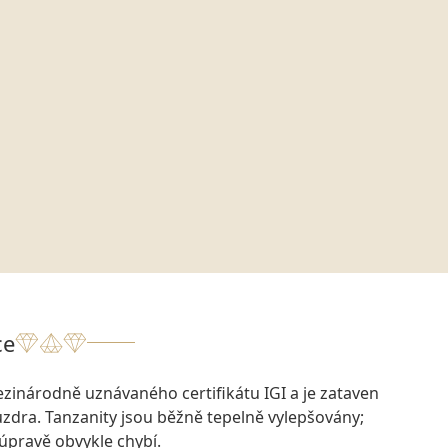
ce
zinárodně uznávaného certifikátu IGI a je zataven
dra. Tanzanity jsou běžně tepelně vylepšovány;
 úpravě obvykle chybí.