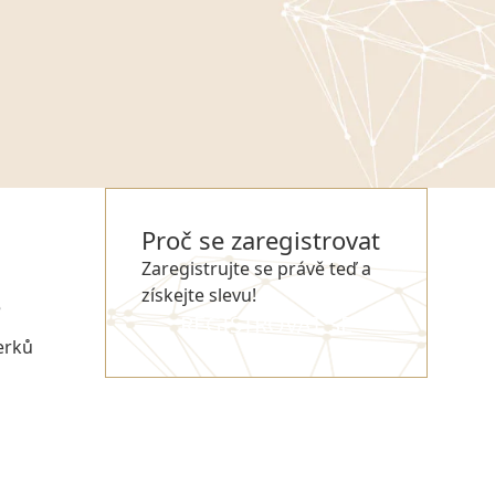
Proč se zaregistrovat
Zaregistrujte se právě teď a
získejte slevu!
e
REGISTROVAT SE
erků