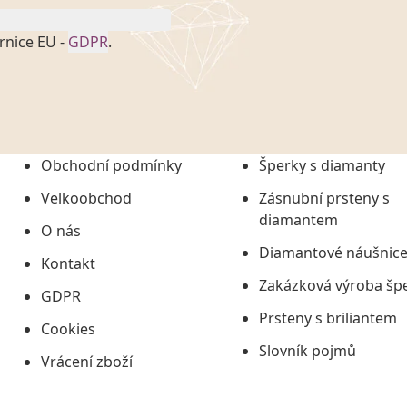
rnice EU -
GDPR
.
onem č. 101/2000 Sb. v
 a uchováním veškerých
vím společnosti
tuji společnosti
ních údajů či jako jeho
Obchodní podmínky
Šperky s diamanty
tí informací, nejdéle
Velkoobchod
Zásnubní prsteny s
diamantem
O nás
Diamantové náušnic
Kontakt
Zakázková výroba šp
GDPR
Prsteny s briliantem
Cookies
Slovník pojmů
Vrácení zboží