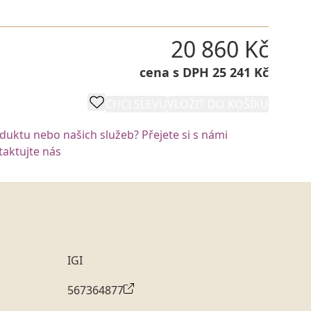
20 860 Kč
cena s DPH 25 241 Kč
CHCI SLEVU
VLOŽIT DO KOŠÍKU
oduktu nebo našich služeb? Přejete si s námi
aktujte nás
IGI
567364877