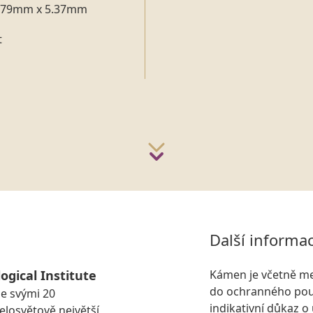
.79mm x 5.37mm
t
Další informa
ogical Institute
Kámen je včetně me
do ochranného pouz
se svými 20
indikativní důkaz o
losvětově největší