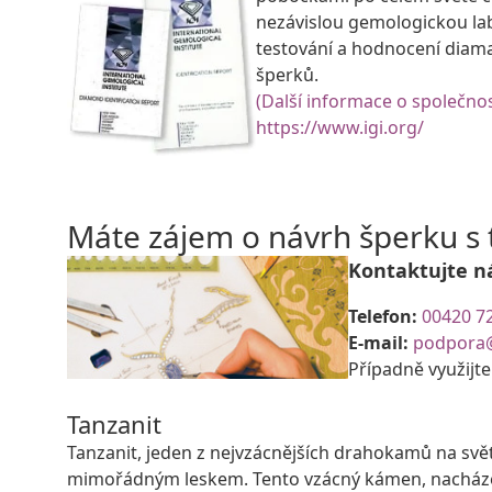
nezávislou gemologickou la
testování a hodnocení diam
šperků.
(Další informace o společnos
https://www.igi.org/
Máte zájem o návrh šperku 
Kontaktujte n
Telefon:
00420 7
E-mail:
podpora
Případně využijt
Tanzanit
Tanzanit, jeden z nejvzácnějších drahokamů na svě
mimořádným leskem. Tento vzácný kámen, nacházejíc