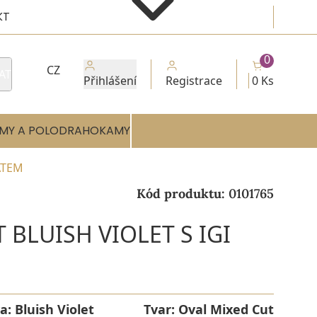
KT
0
CZ
AT
Přihlášení
Registrace
0 Ks
MY A POLODRAHOKAMY
ÁTEM
Kód produktu:
0101765
 BLUISH VIOLET S IGI
a:
Bluish Violet
Tvar:
Oval Mixed Cut