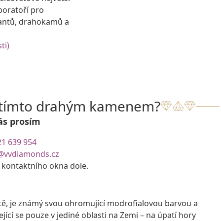
boratoří pro
antů, drahokamů a
ti)
s tímto drahým kamenem?
ás prosím
21 639 954
@vvdiamonds.cz
e kontaktního okna dole.
tě, je známý svou ohromující modrofialovou barvou a
í se pouze v jediné oblasti na Zemi – na úpatí hory