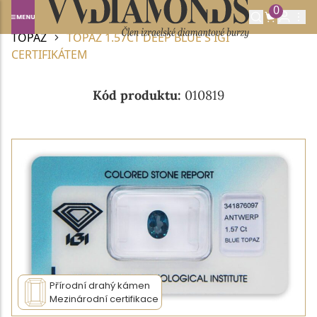
0
Domů
DRAHOKAMY A POLODRAHOKAMY
TOPAZ
TOPAZ 1.57CT DEEP BLUE S IGI
CERTIFIKÁTEM
Kód produktu:
010819
Přírodní drahý kámen
Mezinárodní certifikace