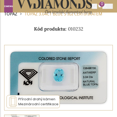
0
Domů
DRAHOKAMY A POLODRAHOKAMY
TOPAZ
TOPAZ 3.04CT BLUE S IGI CERTIFIKÁTEM
Kód produktu:
010232
Přírodní drahý kámen
Mezinárodní certifikace