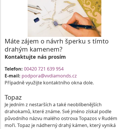
Máte zájem o návrh šperku s tímto
drahým kamenem?
Kontaktujte nás prosím
Telefon:
00420 721 639 954
E-mail:
podpora@vvdiamonds.cz
Případně využijte kontaktního okna dole.
Topaz
Je jedním z nestarších a také neoblíbenějších
drahokamů, které známe. Své jméno získal podle
původního názvu malého ostrova Topazos v Rudém
moři. Topaz je nádherný drahý kámen, který vyniká