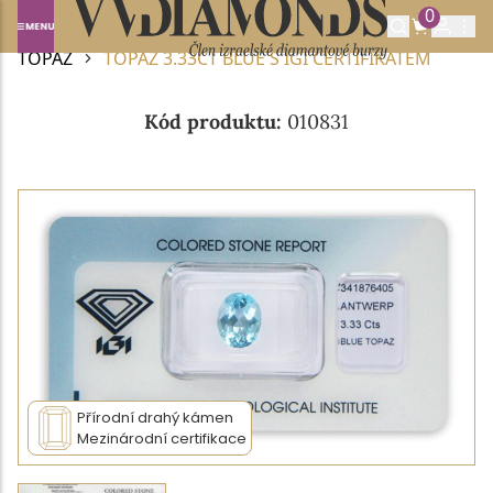
0
Domů
DRAHOKAMY A POLODRAHOKAMY
TOPAZ
TOPAZ 3.33CT BLUE S IGI CERTIFIKÁTEM
Kód produktu:
010831
Přírodní drahý kámen
Mezinárodní certifikace