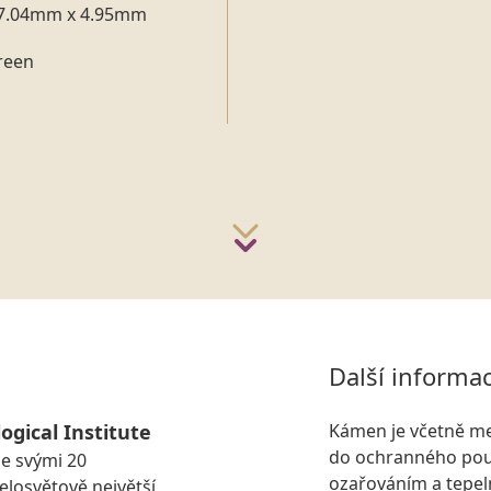
7.04mm x 4.95mm
reen
Další informa
ogical Institute
Kámen je včetně me
do ochranného pou
se svými 20
ozařováním a tepeln
losvětově největší