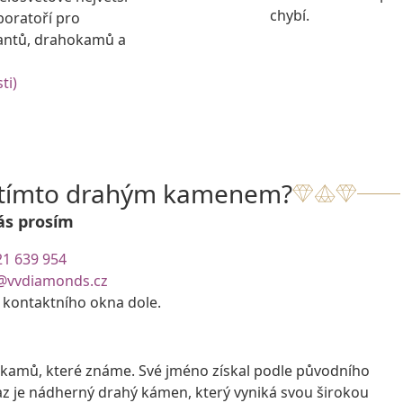
chybí.
boratoří pro
antů, drahokamů a
ti)
s tímto drahým kamenem?
ás prosím
21 639 954
@vvdiamonds.cz
e kontaktního okna dole.
hokamů, které známe. Své jméno získal podle původního
 je nádherný drahý kámen, který vyniká svou širokou