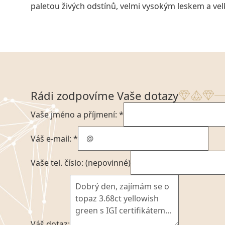
paletou živých odstínů, velmi vysokým leskem a vel
Rádi zodpovíme Vaše dotazy
Vaše jméno a příjmení: *
Váš e-mail: *
Vaše tel. číslo: (nepovinné)
Váš dotaz: