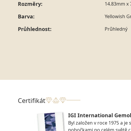
Rozměry:
14.83mm x 
Barva:
Yellowish G
Průhlednost:
Průhledný
Certifikát
IGI International Gemol
Byl založen v roce 1975 a je 
pobočkami po celém světě ce