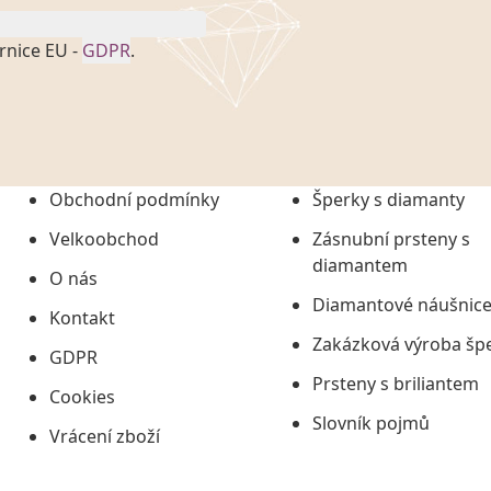
rnice EU -
GDPR
.
onem č. 101/2000 Sb. v
 a uchováním veškerých
vím společnosti
tuji společnosti
ních údajů či jako jeho
Obchodní podmínky
Šperky s diamanty
tí informací, nejdéle
Velkoobchod
Zásnubní prsteny s
diamantem
O nás
Diamantové náušnic
Kontakt
Zakázková výroba šp
GDPR
Prsteny s briliantem
Cookies
Slovník pojmů
Vrácení zboží