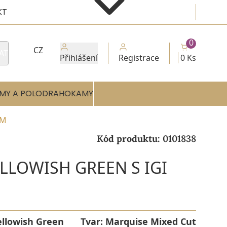
KT
0
CZ
AT
Přihlášení
Registrace
0 Ks
MY A POLODRAHOKAMY
EM
Kód produktu:
0101838
ELLOWISH GREEN S IGI
ellowish Green
Tvar:
Marquise Mixed Cut