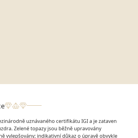
ce
zinárodně uznávaného certifikátu IGI a je zataven
zdra. Zelené topazy jsou běžně upravovány
ě vylepšovány; indikativní důkaz o úpravě obvykle