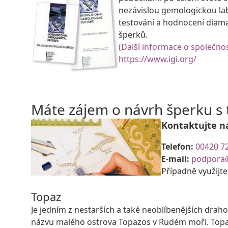
nezávislou gemologickou la
testování a hodnocení diam
šperků.
(Další informace o společnos
https://www.igi.org/
Máte zájem o návrh šperku 
Kontaktujte n
Telefon:
00420 7
E-mail:
podpora
Případně využijt
Topaz
Je jedním z nestarších a také neoblíbenějších dra
názvu malého ostrova Topazos v Rudém moři. Topaz