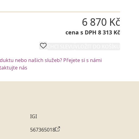
6 870 Kč
cena s DPH 8 313 Kč
CHCI SLEVU
VLOŽIT DO KOŠÍKU
oduktu nebo našich služeb? Přejete si s námi
aktujte nás
IGI
567365018