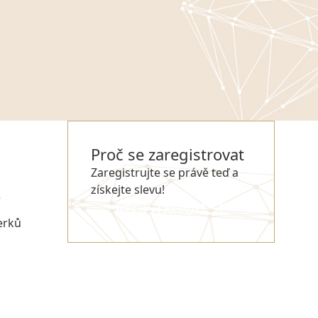
Proč se zaregistrovat
Zaregistrujte se právě teď a
získejte slevu!
e
REGISTROVAT SE
erků