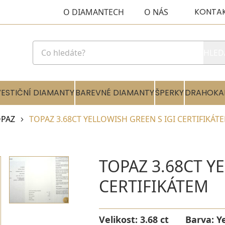
KONTA
O DIAMANTECH
O NÁS
HLED
VESTIČNÍ DIAMANTY
BAREVNÉ DIAMANTY
ŠPERKY
DRAHOKA
PAZ
TOPAZ 3.68CT YELLOWISH GREEN S IGI CERTIFIKÁT
TOPAZ 3.68CT Y
CERTIFIKÁTEM
Velikost:
3.68 ct
Barva:
Y