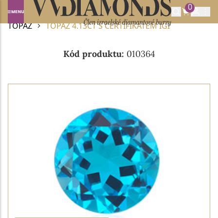
0
Domů
DRAHOKAMY A POLODRAHOKAMY
TOPAZ
TOPAZ 4.13CT S CERTIFIKÁTEM IGI
Kód produktu:
010364