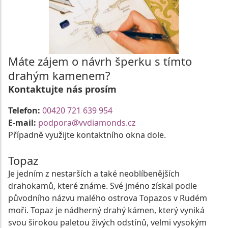
Máte zájem o návrh šperku s tímto
drahým kamenem?
Kontaktujte nás prosím
Telefon:
00420 721 639 954
E-mail:
podpora@vvdiamonds.cz
Případně využijte kontaktního okna dole.
Topaz
Je jedním z nestarších a také neoblíbenějších
drahokamů, které známe. Své jméno získal podle
původního názvu malého ostrova Topazos v Rudém
moři. Topaz je nádherný drahý kámen, který vyniká
svou širokou paletou živých odstínů, velmi vysokým