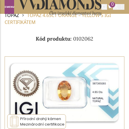
0
Domů
DRAHOKAMY A POLODRAHOKAMY
TOPAZ
TOPAZ 4.65CT ORANGE – YELLOW S IGI
CERTIFIKÁTEM
Kód produktu:
0102062
Přírodní drahý kámen
Mezinárodní certifikace