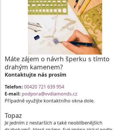
Máte zájem o návrh šperku s tímto
drahým kamenem?
Kontaktujte nás prosím
Telefon:
00420 721 639 954
E-mail:
podpora@vvdiamonds.cz
Případně využijte kontaktního okna dole.
Topaz
Je jedním z nestarších a také neoblíbenějších
drahokamů, které známe. Své jméno získal podle