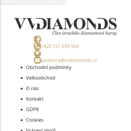
PŘEPNOUT NA PC ZOBRAZENÍ
informací, nejdéle na tři roky od jejich zaslání.
+420 721 639 954
podpora@vvdiamonds.cz
Obchodní podmínky
Velkoobchod
O nás
Kontakt
GDPR
Cookies
Vrácení zboží