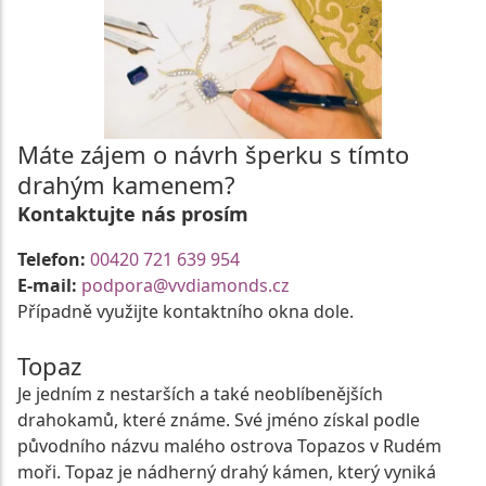
Máte zájem o návrh šperku s tímto
drahým kamenem?
Kontaktujte nás prosím
Telefon:
00420 721 639 954
E-mail:
podpora@vvdiamonds.cz
Případně využijte kontaktního okna dole.
Topaz
Je jedním z nestarších a také neoblíbenějších
drahokamů, které známe. Své jméno získal podle
původního názvu malého ostrova Topazos v Rudém
moři. Topaz je nádherný drahý kámen, který vyniká