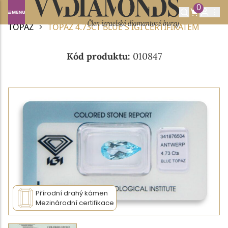
0
Domů
DRAHOKAMY A POLODRAHOKAMY
TOPAZ
TOPAZ 4.73CT BLUE S IGI CERTIFIKÁTEM
Kód produktu:
010847
Přírodní drahý kámen
Mezinárodní certifikace