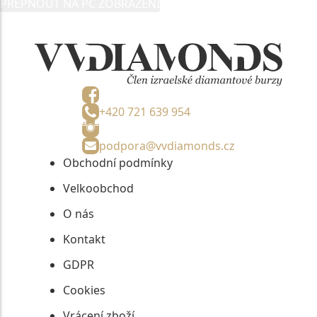
PŘEPNOUT NA PC ZOBRAZENÍ
informací, nejdéle na tři roky od jejich zaslání.
+420 721 639 954
podpora@vvdiamonds.cz
Obchodní podmínky
Velkoobchod
O nás
Kontakt
GDPR
Cookies
Vrácení zboží