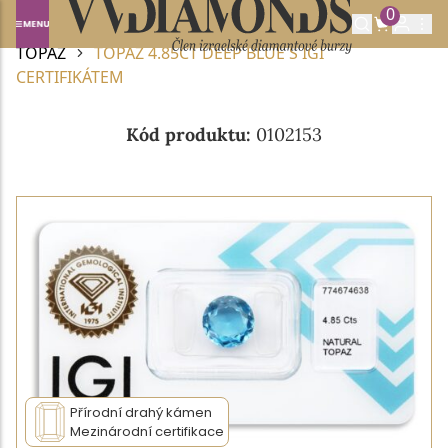
0
Domů
DRAHOKAMY A POLODRAHOKAMY
TOPAZ
TOPAZ 4.85CT DEEP BLUE S IGI
CERTIFIKÁTEM
Kód produktu:
0102153
Přírodní drahý kámen
Mezinárodní certifikace