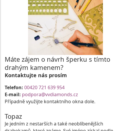
Máte zájem o návrh šperku s tímto
drahým kamenem?
Kontaktujte nás prosím
Telefon:
00420 721 639 954
E-mail:
podpora@vvdiamonds.cz
Případně využijte kontaktního okna dole.
Topaz
Je jedním z nestarších a také neoblíbenějších
drahokamů, které známe. Své jméno získal podle