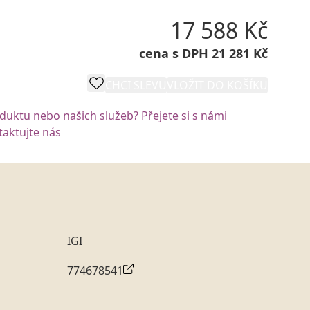
17 588 Kč
cena s DPH 21 281 Kč
CHCI SLEVU
VLOŽIT DO KOŠÍKU
oduktu nebo našich služeb? Přejete si s námi
aktujte nás
IGI
774678541