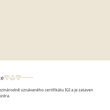
ce
zinárodně uznávaného certifikátu IGI a je zataven
zdra.