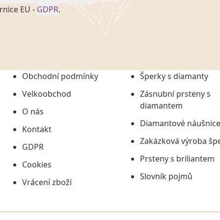
rnice EU -
GDPR
.
onem č. 101/2000 Sb. v
 a uchováním veškerých
vím společnosti
tuji společnosti
ních údajů či jako jeho
Obchodní podmínky
Šperky s diamanty
tí informací, nejdéle
Velkoobchod
Zásnubní prsteny s
diamantem
O nás
Diamantové náušnic
Kontakt
Zakázková výroba šp
GDPR
Prsteny s briliantem
Cookies
Slovník pojmů
Vrácení zboží