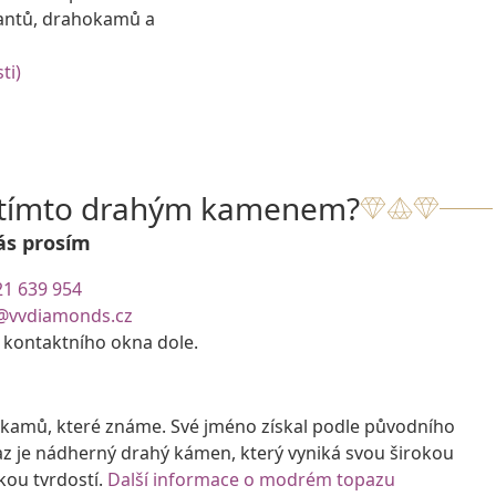
antů, drahokamů a
ti)
s tímto drahým kamenem?
ás prosím
21 639 954
@vvdiamonds.cz
e kontaktního okna dole.
hokamů, které známe. Své jméno získal podle původního
 je nádherný drahý kámen, který vyniká svou širokou
kou tvrdostí.
Další informace o modrém topazu