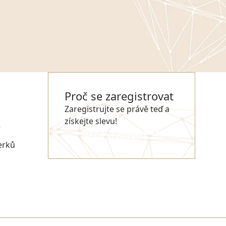
Proč se zaregistrovat
Zaregistrujte se právě teď a
získejte slevu!
e
REGISTROVAT SE
erků