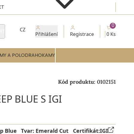
KT
0
CZ
AT
Přihlášení
Registrace
0 Ks
MY A POLODRAHOKAMY
Kód produktu:
0102151
EP BLUE S IGI
p Blue
Tvar:
Emerald Cut
Certifikát:
IGI