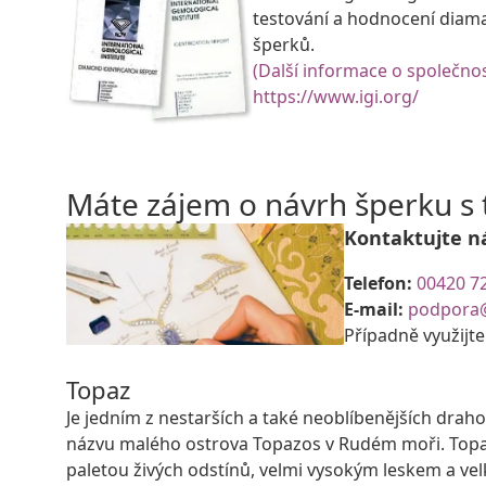
testování a hodnocení diam
šperků.
(Další informace o společnos
https://www.igi.org/
Máte zájem o návrh šperku 
Kontaktujte n
Telefon:
00420 7
E-mail:
podpora
Případně využijt
Topaz
Je jedním z nestarších a také neoblíbenějších dra
názvu malého ostrova Topazos v Rudém moři. Topaz
paletou živých odstínů, velmi vysokým leskem a vel