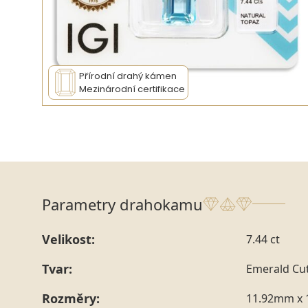
Přírodní drahý kámen
Mezinárodní certifikace
Parametry drahokamu
Velikost:
7.44 ct
Tvar:
Emerald Cu
Rozměry:
11.92mm x 