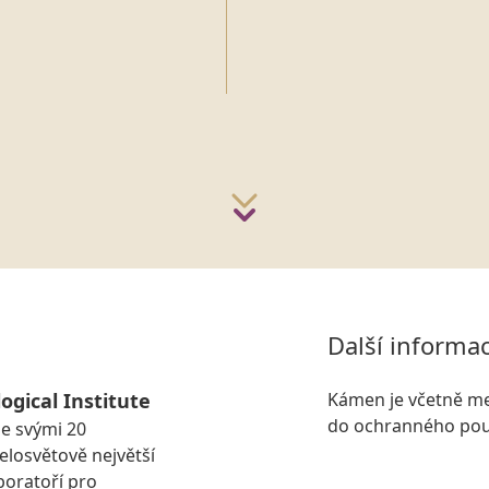
Další informa
ogical Institute
Kámen je včetně me
do ochranného pou
se svými 20
losvětově největší
boratoří pro