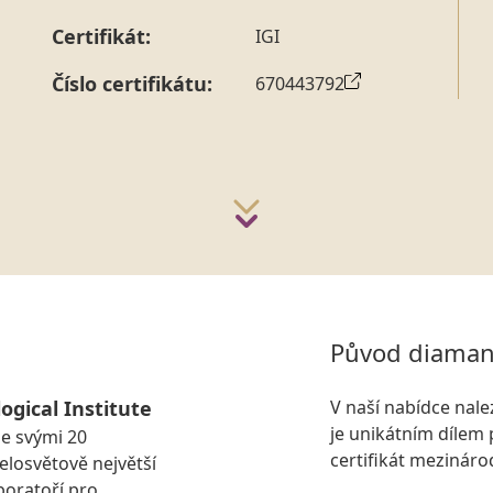
Certifikát:
IGI
Číslo certifikátu:
670443792
Původ diaman
ogical Institute
V naší nabídce nal
je unikátním dílem 
se svými 20
certifikát mezinár
losvětově největší
boratoří pro