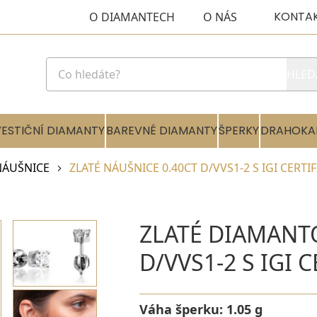
KONTA
O DIAMANTECH
O NÁS
HLED
VESTIČNÍ DIAMANTY
BAREVNÉ DIAMANTY
ŠPERKY
DRAHOKA
NÁUŠNICE
ZLATÉ NÁUŠNICE 0.40CT D/VVS1-2 S IGI CERTI
ZLATÉ DIAMANT
D/VVS1-2 S IGI 
Váha šperku:
1.05 g