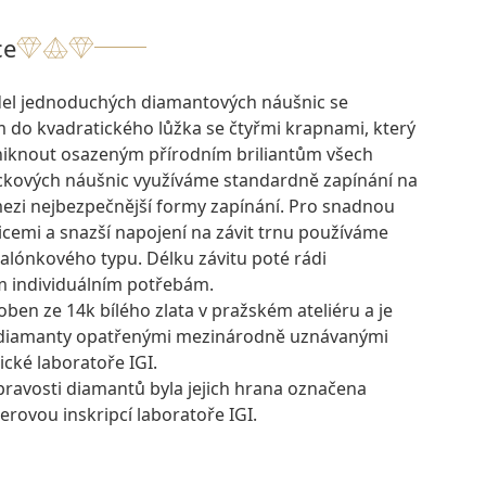
ce
del jednoduchých diamantových náušnic se
m do kvadratického lůžka se čtyřmi krapnami, který
iknout osazeným přírodním briliantům všech
peckových náušnic využíváme standardně zapínání na
mezi nejbezpečnější formy zapínání. Pro snadnou
cemi a snazší napojení na závit trnu používáme
alónkového typu. Délku závitu poté rádi
 individuálním potřebám.
oben ze 14k bílého zlata v pražském ateliéru a je
 diamanty opatřenými mezinárodně uznávanými
ické laboratoře IGI.
pravosti diamantů byla jejich hrana označena
rovou inskripcí laboratoře IGI.