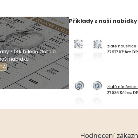
Příklady z naší nabídky
zlaté náušnice 0
hy z 14k bílého zlata o
27 577 Kč bez D
naši nabídku.
ATA
zlaté náušnice 0
27 536 Kč bez D
Hodnocení zákazn