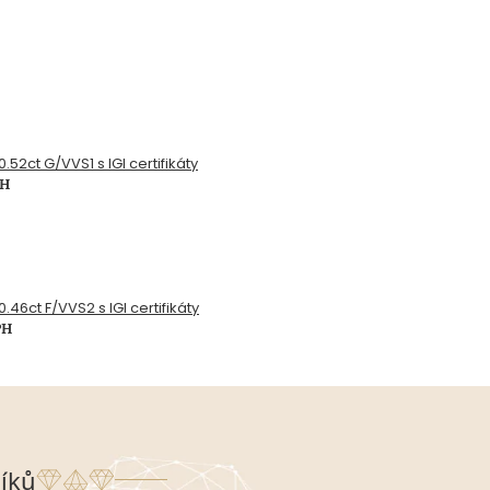
.52ct G/VVS1 s IGI certifikáty
PH
.46ct F/VVS2 s IGI certifikáty
PH
íků