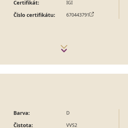
Certifikát:
IGI
Číslo certifikátu:
670443791
Barva:
D
Čistota:
VVS2