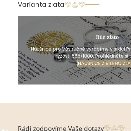
Varianta zlata
Bílé zlato
Náušnice pro Vás ručně vyrábíme v srdci Pra
ryzosti 585/1000. Prohlédněte si 
NÁUŠNICE Z BÍLÉHO ZL
Rádi zodpovíme Vaše dotazy