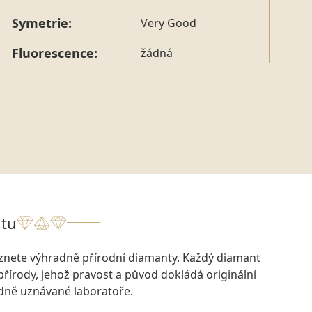
Symetrie:
Very Good
Fluorescence:
žádná
tu
eznete výhradně přírodní diamanty. Každý diamant
přírody, jehož pravost a původ dokládá originální
odně uznávané laboratoře.