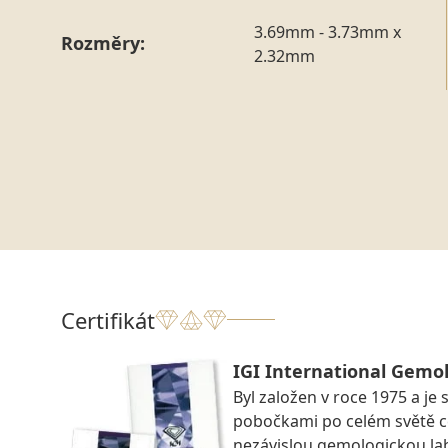
3.69mm - 3.73mm x
Rozměry:
2.32mm
Certifikát
IGI International Gemol
Byl založen v roce 1975 a je 
pobočkami po celém světě ce
nezávislou gemologickou la