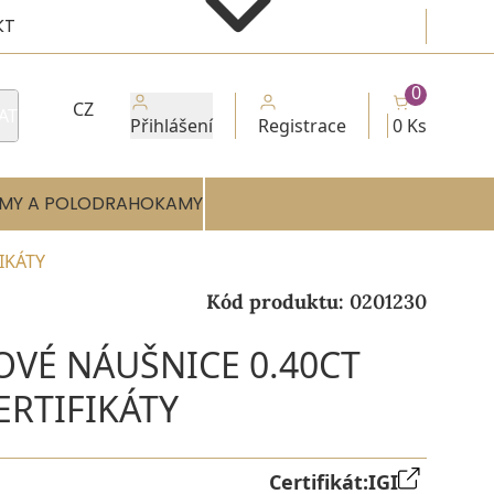
KT
0
CZ
AT
Přihlášení
Registrace
0 Ks
MY A POLODRAHOKAMY
FIKÁTY
Kód produktu:
0201230
OVÉ NÁUŠNICE 0.40CT
CERTIFIKÁTY
Certifikát:
IGI