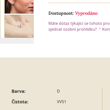
Dostupnost:
Vyprodáno
Máte dotaz týkající se tohoto pr
+2
sjednat osobní prohlídku?
Kont
 2. DIAMANTU
Barva:
D
Čistota:
VVS1