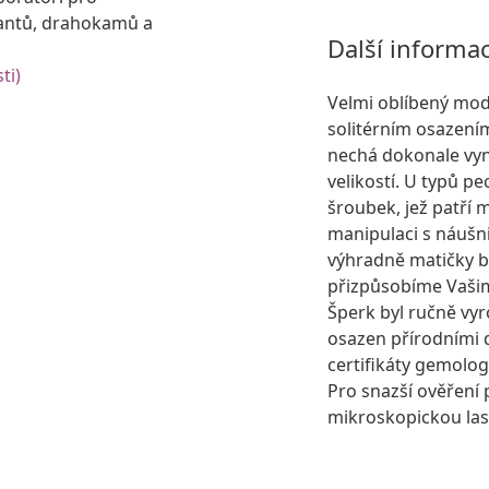
antů, drahokamů a
Další informa
ti)
Velmi oblíbený mo
solitérním osazení
nechá dokonale vyn
velikostí. U typů 
šroubek, jež patří 
manipulaci s náušni
výhradně matičky b
přizpůsobíme Vašim
Šperk byl ručně vyr
osazen přírodními
certifikáty gemolog
Pro snazší ověření 
mikroskopickou lase