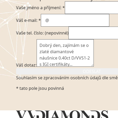
Vaše jméno a příjmení: *
Váš e-mail: *
Vaše tel. číslo: (nepovinné)
Váš dotaz:
ODESLAT
Souhlasím se zpracováním osobních údajů dle smě
Kliknutím na výše uvedený odkaz, v souladu se zák
* tato pole jsou povinná
platném znění výslovně souhlasím se zpracováním
mých osobních údajů, které poskytuji prostřednict
VVDiamonds s.r.o., IČO: 05892481. Tyto údaje posky
VVDiamonds s.r.o., IČO: 05892481, jako správci osob
zmocněnému zástupci, výhradně za účelem poskytnu