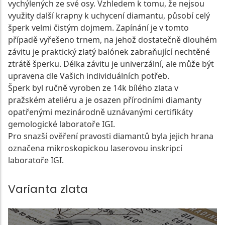
vychýlených ze své osy. Vzhledem k tomu, že nejsou
využity další krapny k uchycení diamantu, působí celý
šperk velmi čistým dojmem. Zapínání je v tomto
případě vyřešeno trnem, na jehož dostatečně dlouhém
závitu je praktický zlatý balónek zabraňující nechtěné
ztrátě šperku. Délka závitu je univerzální, ale může být
upravena dle Vašich individuálních potřeb.
Šperk byl ručně vyroben ze 14k bílého zlata v
pražském ateliéru a je osazen přírodními diamanty
opatřenými mezinárodně uznávanými certifikáty
gemologické laboratoře IGI.
Pro snazší ověření pravosti diamantů byla jejich hrana
označena mikroskopickou laserovou inskripcí
laboratoře IGI.
Varianta zlata