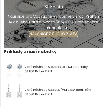
Bílé zlato
Náušnice pro Vás ručně vyrábíme v srdci Prahy z
14k bílého zlata o ryzosti 585/1000. Prohlédněte
si naši nabídku.
NÁUŠNICE Z BÍLÉHO ZLATA
Příklady z naší nabídky
zlaté náušnice 0.80ct E/SI1 s IGI certifikáty
33 860 Kč bez DPH
zlaté náušnice 0.66ct D/VS1 s GIA certifikáty
33 580 Kč bez DPH