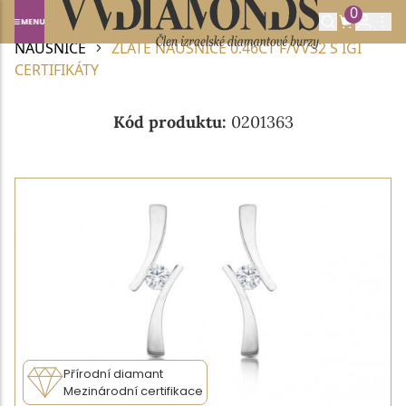
0
Domů
DIAMANTOVÉ ŠPERKY
DIAMANTOVÉ
NÁUŠNICE
ZLATÉ NÁUŠNICE 0.46CT F/VVS2 S IGI
CERTIFIKÁTY
Kód produktu:
0201363
Přírodní diamant
Mezinárodní certifikace