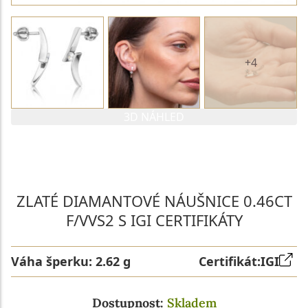
+4
3D NÁHLED
PARAMETRY 1. DIAMANTU
PARAMETRY 2. DIAMANTU
ZLATÉ DIAMANTOVÉ NÁUŠNICE 0.46CT
F/VVS2 S IGI CERTIFIKÁTY
Váha šperku:
2.62 g
Certifikát:
IGI
Dostupnost:
Skladem