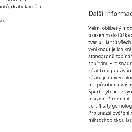
antů, drahokamů a
Další informa
ti)
Velmi oblíbený mod
osazením do lůžka s
tvar briliantů všec
vyniknout jejich k
standardně zapínání
zapínání. Pro snad
závit trnu používá
závitu je univerzál
přizpůsobena Vašim
Šperk byl ručně vyr
osazen přírodními
certifikáty gemolog
Pro snazší ověření 
mikroskopickou lase