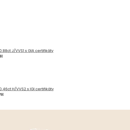
.88ct J/VVS1 s GIA certifikáty
PH
.46ct H/VVS2 s IGI certifikáty
PH