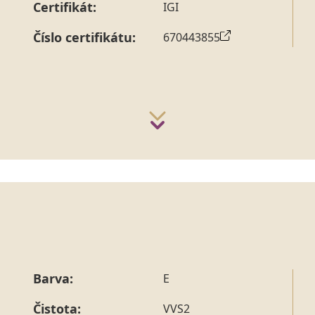
Certifikát:
IGI
Číslo certifikátu:
670443855
Barva:
E
Čistota:
VVS2