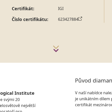
Certifikát:
IGI
Číslo certifikátu:
623427884
Původ diaman
ogical Institute
V naší nabídce nal
je unikátním dílem 
se svými 20
certifikát mezinár
losvětově největší
boratoří pro