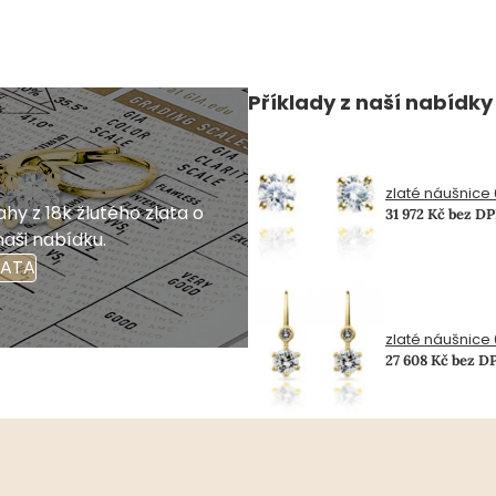
Příklady z naší nabídky
zlaté náušnice 0
hy z 18k žlutého zlata o
31 972 Kč bez D
naši nabídku.
LATA
zlaté náušnice 0
27 608 Kč bez D