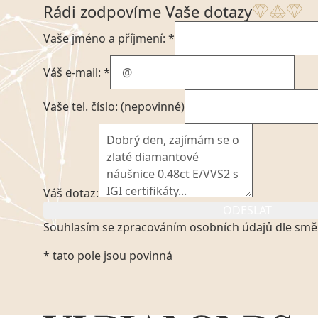
Rádi zodpovíme Vaše dotazy
Vaše jméno a příjmení: *
Váš e-mail: *
Vaše tel. číslo: (nepovinné)
Váš dotaz:
ODESLAT
Souhlasím se zpracováním osobních údajů dle smě
Kliknutím na výše uvedený odkaz, v souladu se zák
* tato pole jsou povinná
platném znění výslovně souhlasím se zpracováním
mých osobních údajů, které poskytuji prostřednict
VVDiamonds s.r.o., IČO: 05892481. Tyto údaje posky
VVDiamonds s.r.o., IČO: 05892481, jako správci osob