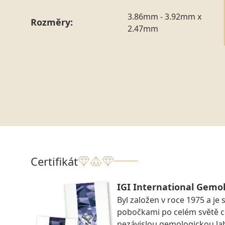
3.86mm - 3.92mm x
Rozměry:
2.47mm
Certifikát
IGI International Gemol
Byl založen v roce 1975 a je 
pobočkami po celém světě ce
nezávislou gemologickou la