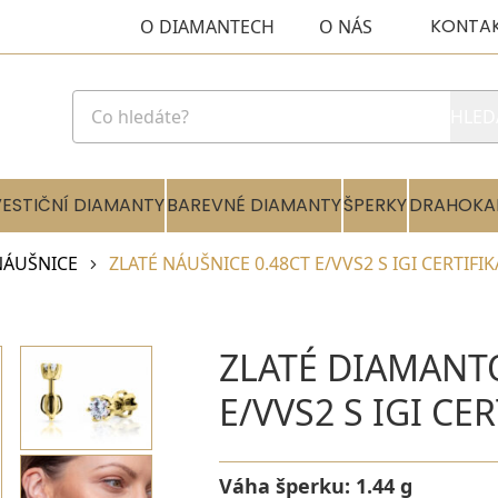
KONTA
O DIAMANTECH
O NÁS
HLED
VESTIČNÍ DIAMANTY
BAREVNÉ DIAMANTY
ŠPERKY
DRAHOKA
NÁUŠNICE
ZLATÉ NÁUŠNICE 0.48CT E/VVS2 S IGI CERTIFIK
ZLATÉ DIAMANT
E/VVS2 S IGI CE
Váha šperku:
1.44 g