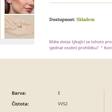
Dostupnost:
Skladem
+4
Máte dotaz týkající se tohoto pr
 2. DIAMANTU
sjednat osobní prohlídku?
Kont
Barva:
E
Čistota:
VVS2