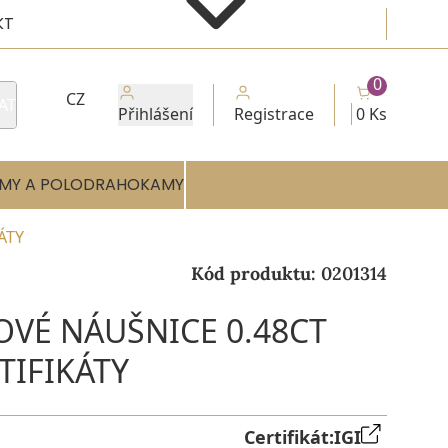
KT
0
CZ
AT
Přihlášení
Registrace
0 Ks
MY A POLODRAHOKAMY
ÁTY
Kód produktu:
0201314
OVÉ NÁUŠNICE 0.48CT
RTIFIKÁTY
Certifikát:
IGI