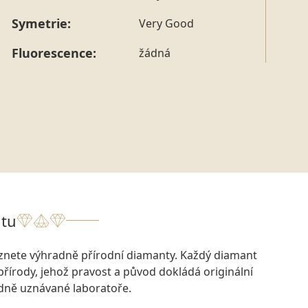
Symetrie:
Very Good
Fluorescence:
žádná
tu
eznete výhradně přírodní diamanty. Každý diamant
přírody, jehož pravost a původ dokládá originální
odně uznávané laboratoře.