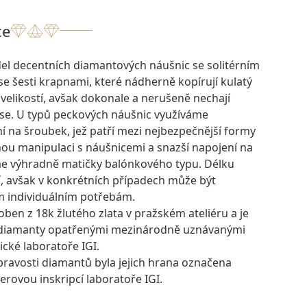
ce
el decentních diamantových náušnic se solitérním
e šesti krapnami, které nádherně kopírují kulatý
h velikostí, avšak dokonale a nerušeně nechají
ráse. U typů peckových náušnic využíváme
 na šroubek, jež patří mezi nejbezpečnější formy
nou manipulaci s náušnicemi a snazší napojení na
me výhradně matičky balónkového typu. Délku
ní, avšak v konkrétních případech může být
 individuálním potřebám.
oben z 18k žlutého zlata v pražském ateliéru a je
 diamanty opatřenými mezinárodně uznávanými
ické laboratoře IGI.
pravosti diamantů byla jejich hrana označena
rovou inskripcí laboratoře IGI.