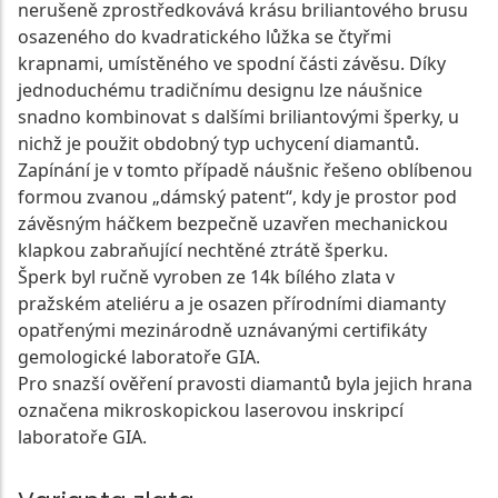
nerušeně zprostředkovává krásu briliantového brusu
osazeného do kvadratického lůžka se čtyřmi
krapnami, umístěného ve spodní části závěsu. Díky
jednoduchému tradičnímu designu lze náušnice
snadno kombinovat s dalšími briliantovými šperky, u
nichž je použit obdobný typ uchycení diamantů.
Zapínání je v tomto případě náušnic řešeno oblíbenou
formou zvanou „dámský patent“, kdy je prostor pod
závěsným háčkem bezpečně uzavřen mechanickou
klapkou zabraňující nechtěné ztrátě šperku.
Šperk byl ručně vyroben ze 14k bílého zlata v
pražském ateliéru a je osazen přírodními diamanty
opatřenými mezinárodně uznávanými certifikáty
gemologické laboratoře GIA.
Pro snazší ověření pravosti diamantů byla jejich hrana
označena mikroskopickou laserovou inskripcí
laboratoře GIA.