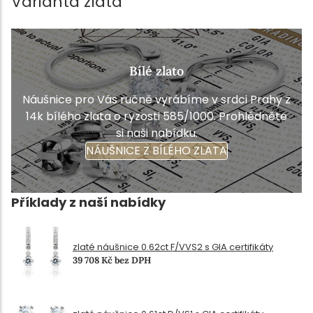
Varianta zlata
Bílé zlato
Náušnice pro Vás ručně vyrábíme v srdci Prahy z
14k bílého zlata o ryzosti 585/1000. Prohlédněte
si naši nabídku.
NÁUŠNICE Z BÍLÉHO ZLATA
Příklady z naší nabídky
zlaté náušnice 0.62ct F/VVS2 s GIA certifikáty
39 708 Kč bez DPH