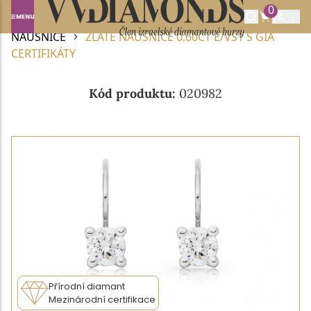
0
Domů
DIAMANTOVÉ ŠPERKY
DIAMANTOVÉ
NÁUŠNICE
ZLATÉ NÁUŠNICE 0.60CT E/VS1 S GIA
CERTIFIKÁTY
Kód produktu:
020982
Přírodní diamant
Mezinárodní certifikace