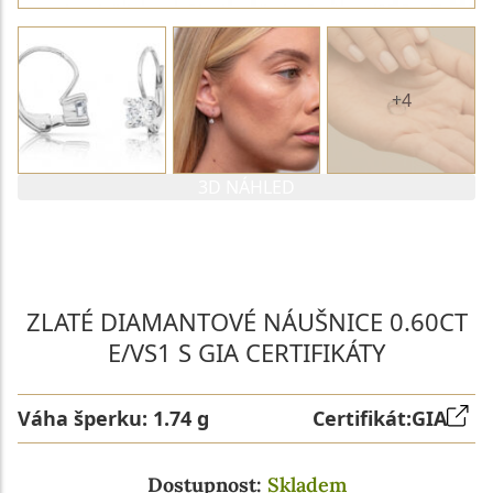
+4
3D NÁHLED
PARAMETRY 1. DIAMANTU
PARAMETRY 2. DIAMANTU
ZLATÉ DIAMANTOVÉ NÁUŠNICE 0.60CT
E/VS1 S GIA CERTIFIKÁTY
Váha šperku:
1.74 g
Certifikát:
GIA
Dostupnost:
Skladem