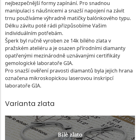
nejbezpečnější formy zapínání. Pro snadnou
manipulaci s náušnicemi a snazší napojení na závit
trnu používáme výhradně matičky balónkového typu.
Délku závitu poté rádi přizpůsobíme Vašim
individuálním potřebám.
Šperk byl ručně vyroben ze 14k bílého zlata v
pražském ateliéru a je osazen přírodními diamanty
opatřenými mezinárodně uznávanými certifikáty
gemologické laboratoře GIA.
Pro snazší ověření pravosti diamantů byla jejich hrana
označena mikroskopickou laserovou inskripcí
laboratoře GIA.
Varianta zlata
Bílé zlato