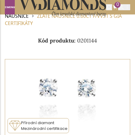
0
Domů
DIAMANTOVÉ ŠPERKY
DIAMANTOVÉ
NÁUŠNICE
ZLATÉ NÁUŠNICE 0.60CT F/VVS1 S GIA
CERTIFIKÁTY
Kód produktu:
0201144
Přírodní diamant
Mezinárodní certifikace