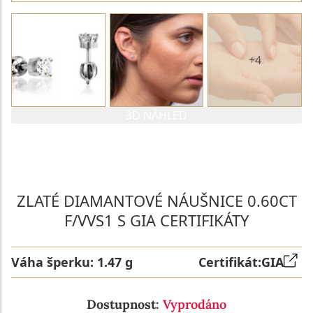
+4
3D NÁHLED
PARAMETRY 1. DIAMANTU
PARAMETRY 2. DIAMANTU
ZLATÉ DIAMANTOVÉ NÁUŠNICE 0.60CT
F/VVS1 S GIA CERTIFIKÁTY
Váha šperku:
1.47 g
Certifikát:
GIA
Dostupnost:
Vyprodáno