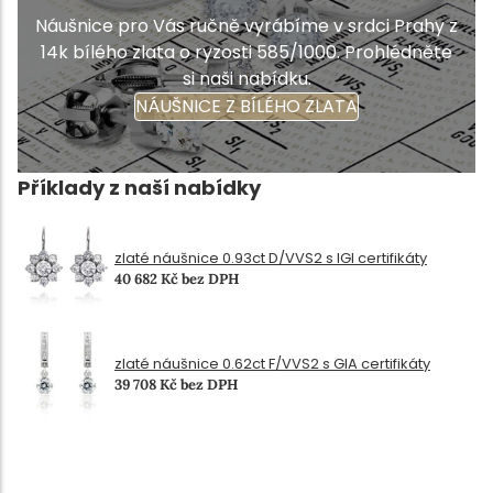
Náušnice pro Vás ručně vyrábíme v srdci Prahy z
14k bílého zlata o ryzosti 585/1000. Prohlédněte
si naši nabídku.
NÁUŠNICE Z BÍLÉHO ZLATA
Příklady z naší nabídky
zlaté náušnice 0.93ct D/VVS2 s IGI certifikáty
40 682 Kč bez DPH
zlaté náušnice 0.62ct F/VVS2 s GIA certifikáty
39 708 Kč bez DPH