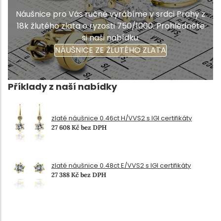
Náušnice pro Vás ručně vyrábíme v srdci Prahy z
18k žlutého zlata o ryzosti 750/1000. Prohlédněte
si naši nabídku.
NÁUŠNICE ZE ŽLUTÉHO ZLATA
Příklady z naší nabídky
zlaté náušnice 0.46ct H/VVS2 s IGI certifikáty
27 608 Kč bez DPH
zlaté náušnice 0.48ct E/VVS2 s IGI certifikáty
27 388 Kč bez DPH