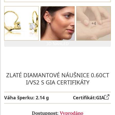
+4
3D NÁHLED
PARAMETRY 1. DIAMANTU
PARAMETRY 2. DIAMANTU
ZLATÉ DIAMANTOVÉ NÁUŠNICE 0.60CT
I/VS2 S GIA CERTIFIKÁTY
Váha šperku:
2.14 g
Certifikát:
GIA
Dostupnost:
Vyprodáno