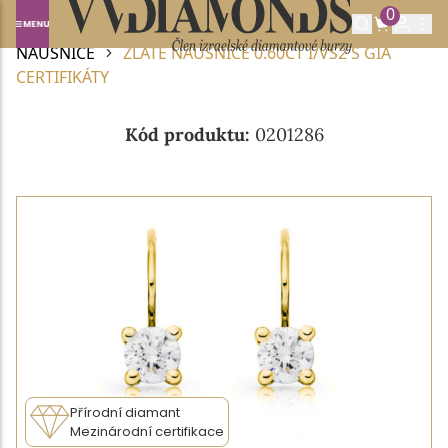
0
Domů
DIAMANTOVÉ ŠPERKY
DIAMANTOVÉ
NÁUŠNICE
ZLATÉ NÁUŠNICE 0.60CT I/VS2 S GIA
CERTIFIKÁTY
Kód produktu:
0201286
Přírodní diamant
Mezinárodní certifikace