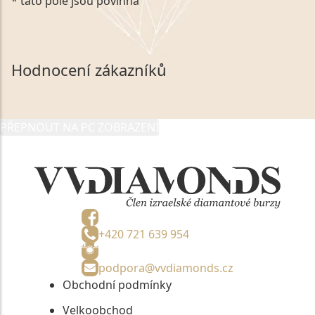
* tato pole jsou povinná
zákonem č. 101/2000 Sb. v platném znění výslovně
souhlasím se zpracováním a uchováním veškerých
mých osobních údajů, které poskytuji prostřednictvím
společnosti VVDiamonds s.r.o., IČO: 05892481. Tyto
Hodnocení zákazníků
údaje poskytuji společnosti VVDiamonds s.r.o., IČO:
05892481, jako správci osobních údajů či jako jeho
zmocněnému zástupci, výhradně za účelem poskytnutí
PŘEPNOUT NA PC ZOBRAZENÍ
informací, nejdéle na tři roky od jejich zaslání.
+420 721 639 954
podpora@vvdiamonds.cz
Obchodní podmínky
Velkoobchod