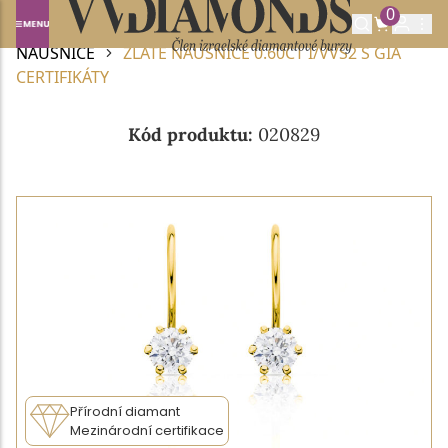
0
Domů
DIAMANTOVÉ ŠPERKY
DIAMANTOVÉ
NÁUŠNICE
ZLATÉ NÁUŠNICE 0.60CT I/VVS2 S GIA
CERTIFIKÁTY
Kód produktu:
020829
Přírodní diamant
Mezinárodní certifikace