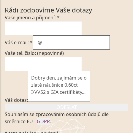
Rádi zodpovíme Vaše dotazy
Vaše jméno a příjmení: *
Váš e-mail: *
Vaše tel. číslo: (nepovinné)
Váš dotaz:
ODESLAT
Souhlasím se zpracováním osobních údajů dle
směrnice EU -
GDPR
.
Kliknutím na výše uvedený odkaz, v souladu se