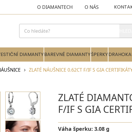
KONTA
O DIAMANTECH
O NÁS
HLED
VESTIČNÍ DIAMANTY
BAREVNÉ DIAMANTY
ŠPERKY
DRAHOKA
NÁUŠNICE
ZLATÉ NÁUŠNICE 0.62CT F/IF S GIA CERTIFIKÁT
ZLATÉ DIAMANT
F/IF S GIA CERTI
Váha šperku:
3.08 g