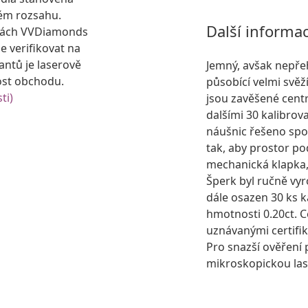
ém rozsahu.
Další informa
kách VVDiamonds
e verifikovat na
antů je laserově
Jemný, avšak nepře
ost obchodu.
působící velmi svě
ti)
jsou zavěšené cent
dalšími 30 kalibrov
náušnic řešeno spo
tak, aby prostor p
mechanická klapka,
Šperk byl ručně vyr
dále osazen 30 ks 
hmotnosti 0.20ct. 
uznávanými certifi
Pro snazší ověření 
mikroskopickou las