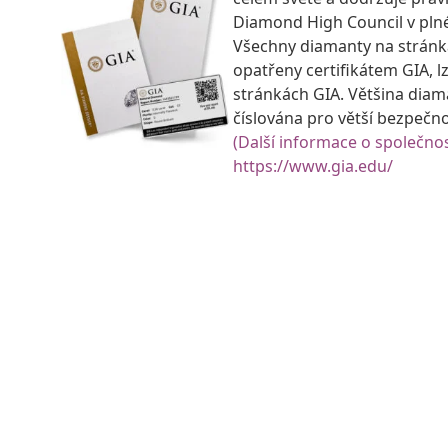
Diamond High Council v pln
Všechny diamanty na strán
opatřeny certifikátem GIA, lz
stránkách GIA. Většina diam
číslována pro větší bezpečn
(Další informace o společnos
https://www.gia.edu/