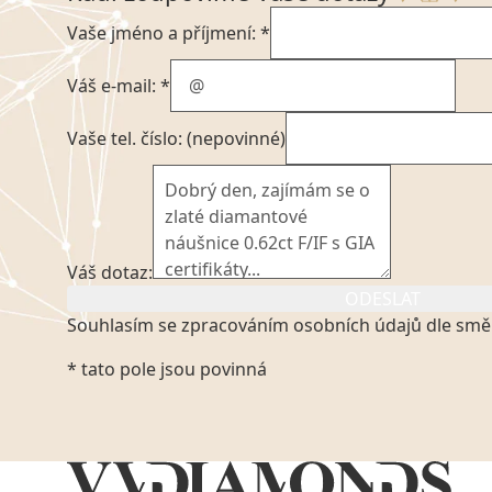
Vaše jméno a příjmení: *
Váš e-mail: *
Vaše tel. číslo: (nepovinné)
Váš dotaz:
ODESLAT
Souhlasím se zpracováním osobních údajů dle smě
Kliknutím na výše uvedený odkaz, v souladu se zák
* tato pole jsou povinná
platném znění výslovně souhlasím se zpracováním
mých osobních údajů, které poskytuji prostřednict
VVDiamonds s.r.o., IČO: 05892481. Tyto údaje posky
VVDiamonds s.r.o., IČO: 05892481, jako správci osob
zmocněnému zástupci, výhradně za účelem poskytnu