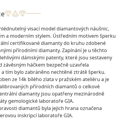
ce
hlédnutelný visací model diamantových náušnic,
žím a moderním stylem. Ústředním motivem šperku
rální certifikované diamanty do kruhu zdobené
anými přírodními diamanty. Zapínání je u těchto
lehlivými dámskými patenty, které jsou sestaveny
od závěsným háčkem bezpečně uzavřela
 a tím bylo zabráněno nechtěné ztrátě šperku.
oben ze 14k bílého zlata v pražském ateliéru a je
kalibrovaných přírodních diamantů o celkové
Centrální diamanty jsou opatřeny mezinárodně
káty gemologické laboratoře GIA.
pravosti diamantů byla jejich hrana označena
erovou inskripcí laboratoře GIA.