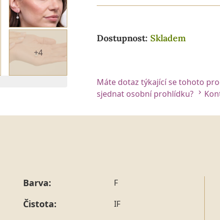
Dostupnost:
Skladem
+4
Máte dotaz týkající se tohoto pr
 2. DIAMANTU
sjednat osobní prohlídku?
Kont
Barva:
F
Čistota:
IF