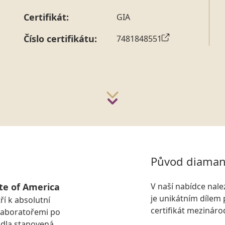
Certifikát:
GIA
Číslo certifikátu:
7481848551
Původ diaman
te of America
V naší nabídce nal
je unikátním dílem 
ří k absolutní
certifikát mezinár
laboratořemi po
idla stanovená