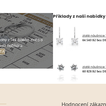
Příklady z naší nabídky
zlaté náušnice 1
hy z 14k bílého zlata o
64 540 Kč bez D
naši nabídku.
ATA
zlaté náušnice 1
60 828 Kč bez D
Hodnocení zákazn