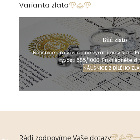
Varianta zlata
Bílé zlato
Náušnice pro Vás ručně vyrábíme v srdci Pra
ryzosti 585/1000. Prohlédněte si 
NÁUŠNICE Z BÍLÉHO ZL
Rádi zodpovíme Vaše dotazy