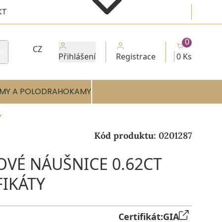
KT
0
CZ
AT
Přihlášení
Registrace
0 Ks
MY A POLODRAHOKAMY
Y
Kód produktu:
0201287
OVÉ NÁUŠNICE 0.62CT
FIKÁTY
Certifikát:
GIA