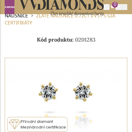
0
Domů
DIAMANTOVÉ ŠPERKY
DIAMANTOVÉ
NÁUŠNICE
ZLATÉ NÁUŠNICE 0.72CT I/VS1 S GIA
CERTIFIKÁTY
Kód produktu:
0201283
Přírodní diamant
Mezinárodní certifikace