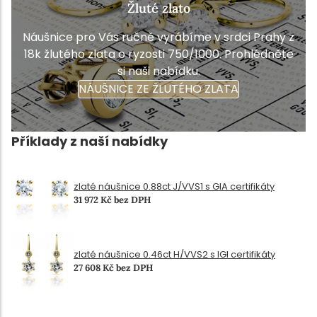
Žluté zlato
Náušnice pro Vás ručně vyrábíme v srdci Prahy z
18k žlutého zlata o ryzosti 750/1000. Prohlédněte
si naši nabídku.
NÁUŠNICE ZE ŽLUTÉHO ZLATA
Příklady z naší nabídky
zlaté náušnice 0.88ct J/VVS1 s GIA certifikáty
31 972 Kč bez DPH
zlaté náušnice 0.46ct H/VVS2 s IGI certifikáty
27 608 Kč bez DPH