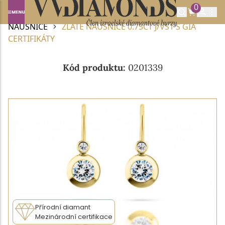
0
Domů
DIAMANTOVÉ ŠPERKY
DIAMANTOVÉ
NÁUŠNICE
ZLATÉ NÁUŠNICE 0.75CT J/VS1 S GIA
CERTIFIKÁTY
Kód produktu:
0201339
Přírodní diamant
Mezinárodní certifikace