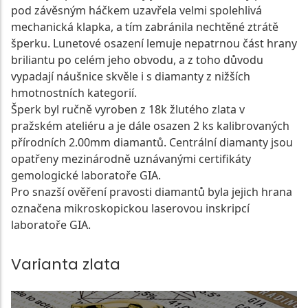
pod závěsným háčkem uzavřela velmi spolehlivá
mechanická klapka, a tím zabránila nechtěné ztrátě
šperku. Lunetové osazení lemuje nepatrnou část hrany
briliantu po celém jeho obvodu, a z toho důvodu
vypadají náušnice skvěle i s diamanty z nižších
hmotnostních kategorií.
Šperk byl ručně vyroben z 18k žlutého zlata v
pražském ateliéru a je dále osazen 2 ks kalibrovaných
přírodních 2.00mm diamantů. Centrální diamanty jsou
opatřeny mezinárodně uznávanými certifikáty
gemologické laboratoře GIA.
Pro snazší ověření pravosti diamantů byla jejich hrana
označena mikroskopickou laserovou inskripcí
laboratoře GIA.
Varianta zlata