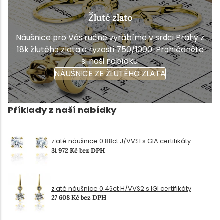
Žluté zlato
Náušnice pro Vás ručně vyrábíme v srdci Prahy z
18k žlutého zlata o ryzosti 750/1000. Prohlédněte
si naši nabídku.
NÁUŠNICE ZE ŽLUTÉHO ZLATA
Příklady z naší nabídky
zlaté náušnice 0.88ct J/VVS1 s GIA certifikáty
31 972 Kč bez DPH
zlaté náušnice 0.46ct H/VVS2 s IGI certifikáty
27 608 Kč bez DPH