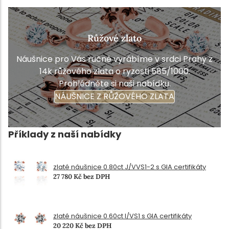
Růžové zlato
Náušnice pro Vás ručně vyrábíme v srdci Prahy z
14k růžového zlata o ryzosti 585/1000.
Prohlédněte si naši nabídku.
NÁUŠNICE Z RŮŽOVÉHO ZLATA
Příklady z naší nabídky
zlaté náušnice 0.80ct J/VVS1-2 s GIA certifikáty
27 780 Kč bez DPH
zlaté náušnice 0.60ct I/VS1 s GIA certifikáty
20 220 Kč bez DPH