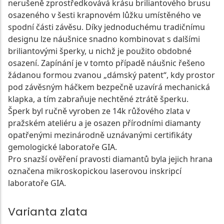
nerušeně zprostředkovává krásu briliantového brusu
osazeného v šesti krapnovém lůžku umístěného ve
spodní části závěsu. Díky jednoduchému tradičnímu
designu lze náušnice snadno kombinovat s dalšími
briliantovými šperky, u nichž je použito obdobné
osazení. Zapínání je v tomto případě náušnic řešeno
žádanou formou zvanou „dámský patent“, kdy prostor
pod závěsným háčkem bezpečně uzavírá mechanická
klapka, a tím zabraňuje nechtěné ztrátě šperku.
Šperk byl ručně vyroben ze 14k růžového zlata v
pražském ateliéru a je osazen přírodními diamanty
opatřenými mezinárodně uznávanými certifikáty
gemologické laboratoře GIA.
Pro snazší ověření pravosti diamantů byla jejich hrana
označena mikroskopickou laserovou inskripcí
laboratoře GIA.
Varianta zlata