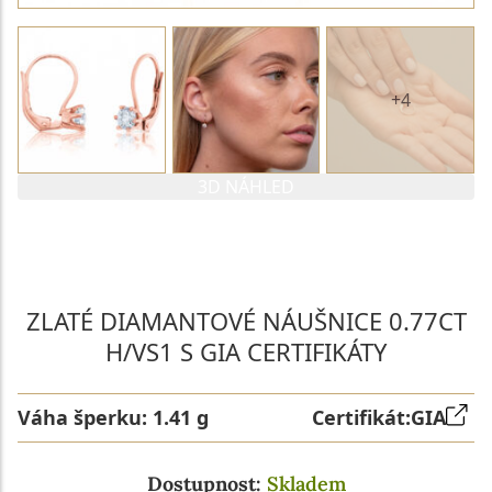
+4
3D NÁHLED
PARAMETRY 1. DIAMANTU
PARAMETRY 2. DIAMANTU
ZLATÉ DIAMANTOVÉ NÁUŠNICE 0.77CT
H/VS1 S GIA CERTIFIKÁTY
Váha šperku:
1.41 g
Certifikát:
GIA
Dostupnost:
Skladem