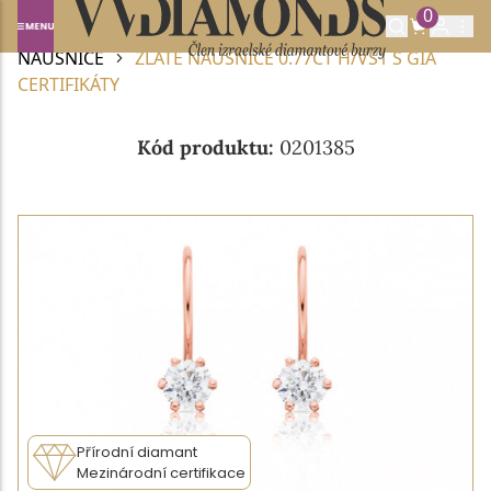
0
Domů
DIAMANTOVÉ ŠPERKY
DIAMANTOVÉ
NÁUŠNICE
ZLATÉ NÁUŠNICE 0.77CT H/VS1 S GIA
CERTIFIKÁTY
Kód produktu:
0201385
Přírodní diamant
Mezinárodní certifikace