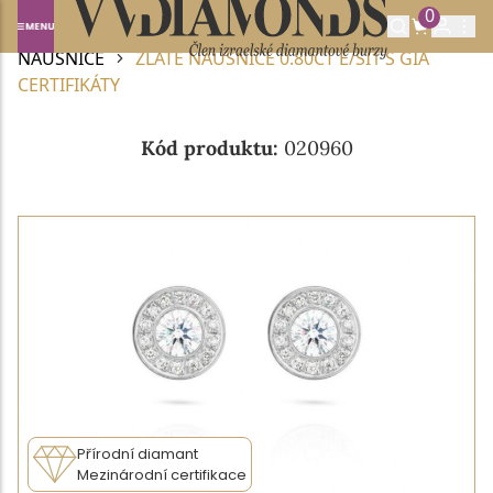
0
Domů
DIAMANTOVÉ ŠPERKY
DIAMANTOVÉ
NÁUŠNICE
ZLATÉ NÁUŠNICE 0.80CT E/SI1 S GIA
CERTIFIKÁTY
Kód produktu:
020960
Přírodní diamant
Mezinárodní certifikace