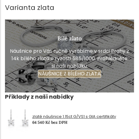
Varianta zlata
Bílé zlato
Náušnice pro Vás ručně vyrábíme v srdci Prahy z
14k bílého zlata o ryzosti 585/1000. Prohlédněte
si naši nabídku.
NÁUŠNICE Z BÍLÉHO ZLATA
Příklady z naší nabídky
zlaté náušnice 1.15ct G/VS1 s GIA certifikáty
64 540 Kč bez DPH