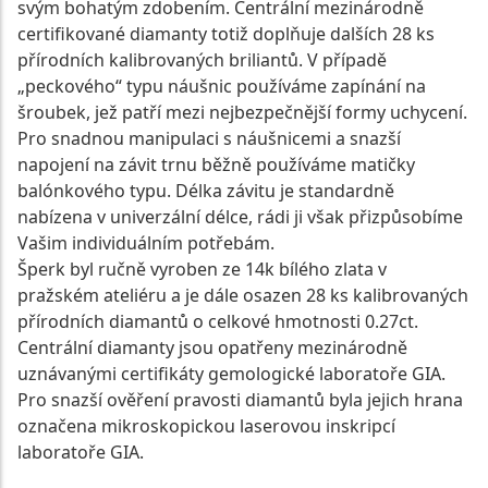
svým bohatým zdobením. Centrální mezinárodně
certifikované diamanty totiž doplňuje dalších 28 ks
přírodních kalibrovaných briliantů. V případě
„peckového“ typu náušnic používáme zapínání na
šroubek, jež patří mezi nejbezpečnější formy uchycení.
Pro snadnou manipulaci s náušnicemi a snazší
napojení na závit trnu běžně používáme matičky
balónkového typu. Délka závitu je standardně
nabízena v univerzální délce, rádi ji však přizpůsobíme
Vašim individuálním potřebám.
Šperk byl ručně vyroben ze 14k bílého zlata v
pražském ateliéru a je dále osazen 28 ks kalibrovaných
přírodních diamantů o celkové hmotnosti 0.27ct.
Centrální diamanty jsou opatřeny mezinárodně
uznávanými certifikáty gemologické laboratoře GIA.
Pro snazší ověření pravosti diamantů byla jejich hrana
označena mikroskopickou laserovou inskripcí
laboratoře GIA.