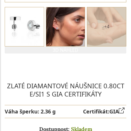
+4
3D NÁHLED
PARAMETRY 1. DIAMANTU
PARAMETRY 2. DIAMANTU
ZLATÉ DIAMANTOVÉ NÁUŠNICE 0.80CT
E/SI1 S GIA CERTIFIKÁTY
Váha šperku:
2.36 g
Certifikát:
GIA
Dostupnost:
Skladem