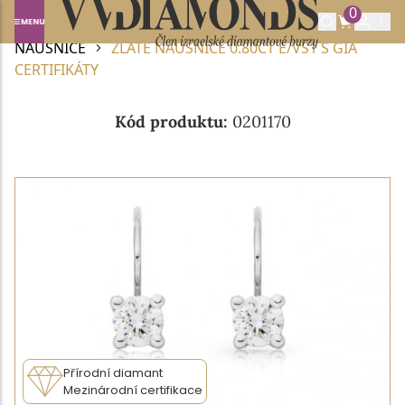
0
Domů
DIAMANTOVÉ ŠPERKY
DIAMANTOVÉ
NÁUŠNICE
ZLATÉ NÁUŠNICE 0.80CT E/VS1 S GIA
CERTIFIKÁTY
Kód produktu:
0201170
Přírodní diamant
Mezinárodní certifikace