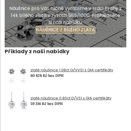
Náušnice pro Vás ručně vyrábíme v srdci Prahy z
14k bílého zlata o ryzosti 585/1000. Prohlédněte
si naši nabídku.
NÁUŠNICE Z BÍLÉHO ZLATA
Příklady z naší nabídky
zlaté náušnice 1.08ct G/VVS1 s GIA certifikáty
60 828 Kč bez DPH
zlaté náušnice 0.80ct D/VS1 s GIA certifikáty
59 316 Kč bez DPH