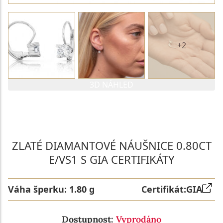
+2
3D NÁHLED
PARAMETRY 1. DIAMANTU
PARAMETRY 2. DIAMANTU
ZLATÉ DIAMANTOVÉ NÁUŠNICE 0.80CT
E/VS1 S GIA CERTIFIKÁTY
Váha šperku:
1.80 g
Certifikát:
GIA
Dostupnost:
Vyprodáno