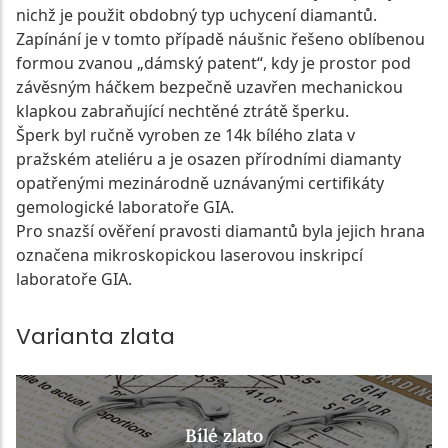
nichž je použit obdobný typ uchycení diamantů.
Zapínání je v tomto případě náušnic řešeno oblíbenou
formou zvanou „dámský patent“, kdy je prostor pod
závěsným háčkem bezpečně uzavřen mechanickou
klapkou zabraňující nechtěné ztrátě šperku.
Šperk byl ručně vyroben ze 14k bílého zlata v
pražském ateliéru a je osazen přírodními diamanty
opatřenými mezinárodně uznávanými certifikáty
gemologické laboratoře GIA.
Pro snazší ověření pravosti diamantů byla jejich hrana
označena mikroskopickou laserovou inskripcí
laboratoře GIA.
Varianta zlata
Bílé zlato