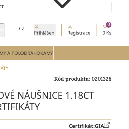
KT
0
CZ
AT
Přihlášení
Registrace
0 Ks
MY A POLODRAHOKAMY
KÁTY
Kód produktu:
0201328
OVÉ NÁUŠNICE 1.18CT
RTIFIKÁTY
Certifikát:
GIA