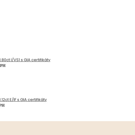
.80ct I/VS1 s GIA certifikáty
DPH
12ct E/IF s GIA certifikáty
DPH