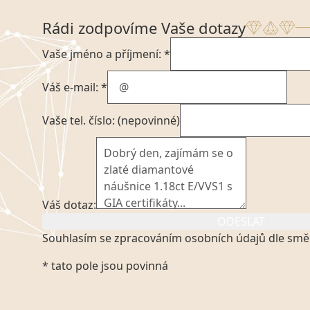
Rádi zodpovíme Vaše dotazy
Vaše jméno a příjmení: *
Váš e-mail: *
Vaše tel. číslo: (nepovinné)
Váš dotaz:
ODESLAT
Souhlasím se zpracováním osobních údajů dle smě
Kliknutím na výše uvedený odkaz, v souladu se zák
* tato pole jsou povinná
platném znění výslovně souhlasím se zpracováním
mých osobních údajů, které poskytuji prostřednict
VVDiamonds s.r.o., IČO: 05892481. Tyto údaje posky