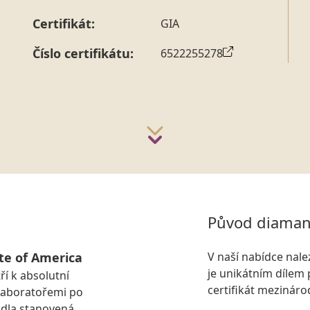
Certifikát:
GIA
Číslo certifikátu:
6522255278
Původ diaman
te of America
V naší nabídce nal
je unikátním dílem 
ří k absolutní
certifikát mezinár
laboratořemi po
idla stanovená