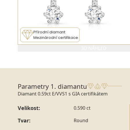
Přírodní diamant
Mezinárodní certifikace
3D NÁHLED
PARAMETRY 1. DIAMANTU
PARAMETRY
Parametry 1. diamantu
Diamant 0.59ct E/VVS1 s GIA certifikátem
Velikost:
0.590 ct
Tvar:
Round