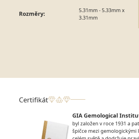
5.31mm - 5.33mm x
Rozměry:
3.31mm
Certifikát
GIA Gemological Institu
byl založen v roce 1931 a pat
špičce mezi gemologickými 
celém světě a dodržuje prav