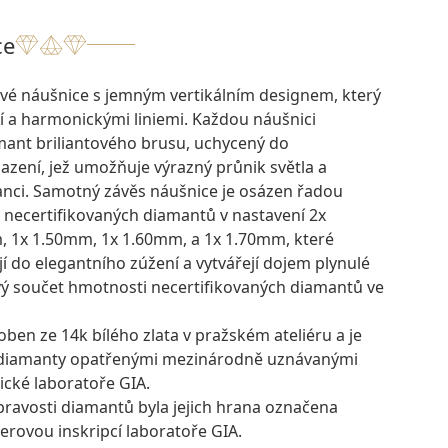
ce
vé náušnice s jemným vertikálním designem, který
í a harmonickými liniemi. Každou náušnici
amant briliantového brusu, uchycený do
zení, jež umožňuje výrazný průnik světla a
lanci. Samotný závěs náušnice je osázen řadou
 necertifikovaných diamantů v nastavení 2x
 1x 1.50mm, 1x 1.60mm, a 1x 1.70mm, které
 do elegantního zúžení a vytvářejí dojem plynulé
kový součet hmotnosti necertifikovaných diamantů ve
oben ze 14k bílého zlata v pražském ateliéru a je
 diamanty opatřenými mezinárodně uznávanými
ické laboratoře GIA.
pravosti diamantů byla jejich hrana označena
erovou inskripcí laboratoře GIA.