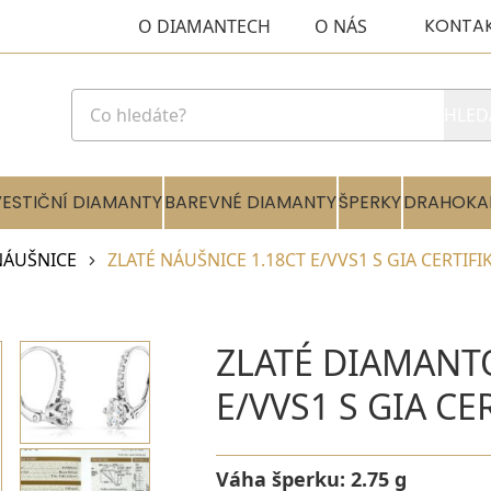
KONTA
O DIAMANTECH
O NÁS
HLED
VESTIČNÍ DIAMANTY
BAREVNÉ DIAMANTY
ŠPERKY
DRAHOKA
NÁUŠNICE
ZLATÉ NÁUŠNICE 1.18CT E/VVS1 S GIA CERTIFI
ZLATÉ DIAMANT
E/VVS1 S GIA CE
Váha šperku:
2.75 g