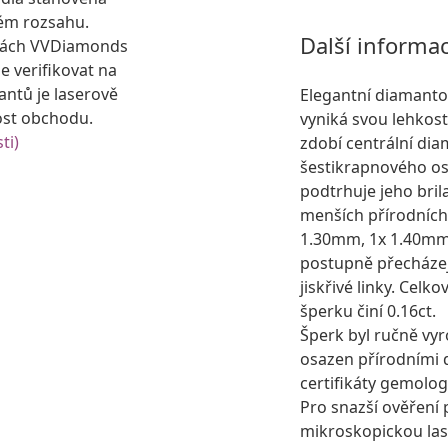
ém rozsahu.
Další informa
kách VVDiamonds
e verifikovat na
antů je laserově
Elegantní diamanto
ost obchodu.
vyniká svou lehkost
ti)
zdobí centrální di
šestikrapnového osa
podtrhuje jeho bri
menších přírodních
1.30mm, 1x 1.40mm,
postupně přecházejí
jiskřivé linky. Cel
šperku činí 0.16ct.
Šperk byl ručně vyr
osazen přírodními
certifikáty gemolog
Pro snazší ověření 
mikroskopickou las