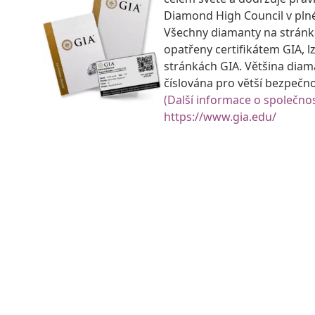
Diamond High Council v pln
Všechny diamanty na strán
opatřeny certifikátem GIA, lz
stránkách GIA. Většina diam
číslována pro větší bezpečn
(Další informace o společnos
https://www.gia.edu/