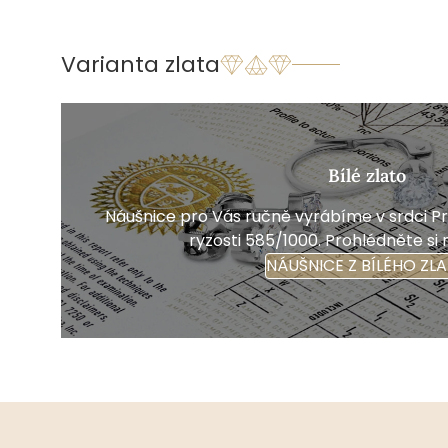
Varianta zlata
Bílé zlato
Náušnice pro Vás ručně vyrábíme v srdci Pra
ryzosti 585/1000. Prohlédněte si 
NÁUŠNICE Z BÍLÉHO ZL