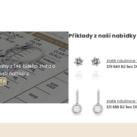
Příklady z naší nabídky
zlaté náušnice 1
hy z 14k bílého zlata o
129 840 Kč bez 
naši nabídku.
ATA
zlaté náušnice 1.
121 688 Kč bez 