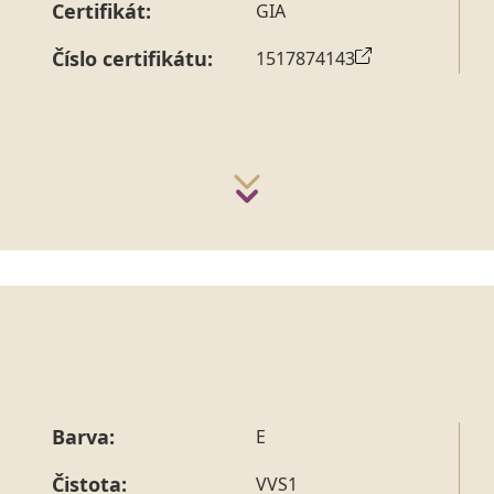
Certifikát:
GIA
Číslo certifikátu:
1517874143
Barva:
E
Čistota:
VVS1