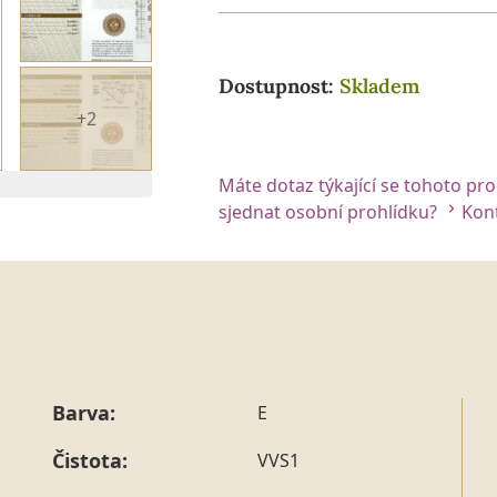
Dostupnost:
Skladem
+2
Máte dotaz týkající se tohoto pr
 2. DIAMANTU
sjednat osobní prohlídku?
Kont
Barva:
E
Čistota:
VVS1