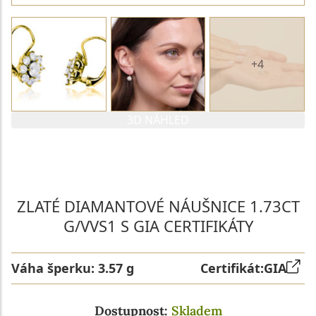
+4
3D NÁHLED
PARAMETRY 1. DIAMANTU
PARAMETRY 2. DIAMANTU
ZLATÉ DIAMANTOVÉ NÁUŠNICE 1.73CT
G/VVS1 S GIA CERTIFIKÁTY
Váha šperku:
3.57 g
Certifikát:
GIA
Dostupnost:
Skladem