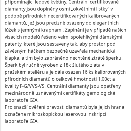
připomínající ledové květiny. Centrální certifikované
diamanty jsou doplněny osmi „okvětními lístky“ v
podobě přírodních necertifikovaných kalibrovaných
diamantů, jež jsou precizně osazeny do elegantních
lůžek s jemnými krapnami. Zapínání je v případě našich
visacích modelů řešeno velmi spolehlivými dámskými
patenty, které jsou sestaveny tak, aby prostor pod
závěsným háčkem bezpečně uzavřela mechanická
klapka, a tím bylo zabráněno nechtěné ztrátě šperku.
Šperk byl ručně vyroben z 18k žlutého zlata v
pražském ateliéru a je dále osazen 16 ks kalibrovaných
přírodních diamantů o celkové hmotnosti 1.00ct a
kvality F-G/VVS-VS. Centrální diamanty jsou opatřeny
mezinárodně uznávanými certifikáty gemologické
laboratoře GIA.
Pro snazší ověření pravosti diamantů byla jejich hrana
označena mikroskopickou laserovou inskripcí
laboratoře GIA.