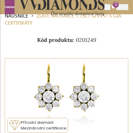
0
Domů
DIAMANTOVÉ ŠPERKY
DIAMANTOVÉ
NÁUŠNICE
ZLATÉ NÁUŠNICE 1.73CT G/VVS1 S GIA
CERTIFIKÁTY
Kód produktu:
0201249
Přírodní diamant
Mezinárodní certifikace