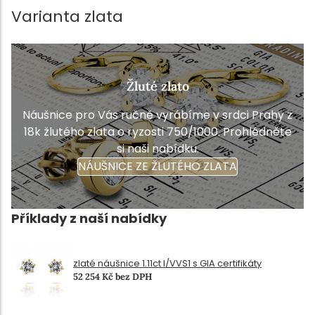
Varianta zlata
Žluté zlato
Náušnice pro Vás ručně vyrábíme v srdci Prahy z
18k žlutého zlata o ryzosti 750/1000. Prohlédněte
si naši nabídku.
NÁUŠNICE ZE ŽLUTÉHO ZLATA
Příklady z naší nabídky
zlaté náušnice 1.11ct I/VVS1 s GIA certifikáty
52 254 Kč bez DPH