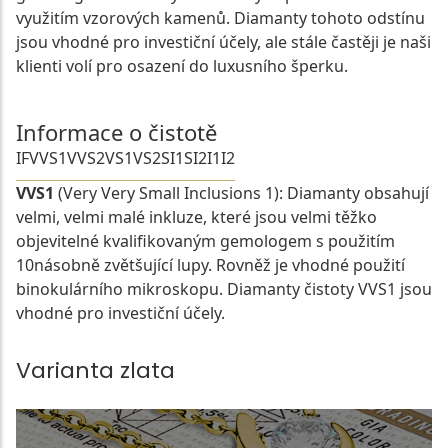
využitím vzorových kamenů. Diamanty tohoto odstínu
jsou vhodné pro investiční účely, ale stále častěji je naši
klienti volí pro osazení do luxusního šperku.
Informace o čistotě
IF
VVS1
VVS2
VS1
VS2
SI1
SI2
I1
I2
VVS1
(Very Very Small Inclusions 1): Diamanty obsahují
velmi, velmi malé inkluze, které jsou velmi těžko
objevitelné kvalifikovaným gemologem s použitím
10násobně zvětšující lupy. Rovněž je vhodné použití
binokulárního mikroskopu. Diamanty čistoty VVS1 jsou
vhodné pro investiční účely.
Varianta zlata