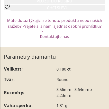
VLOŽIT DO KOŠÍKU
CHCI SLEVU
Máte dotaz týkající se tohoto produktu nebo našich
služeb? Přejete si s námi sjednat osobní prohlídku?
Kontaktujte nás
Parametry diamantu
Velikost:
0.180 ct
Tvar:
Round
3.56mm - 3.64mm x
Rozměry:
2.23mm
Váha šperku:
1.31 g