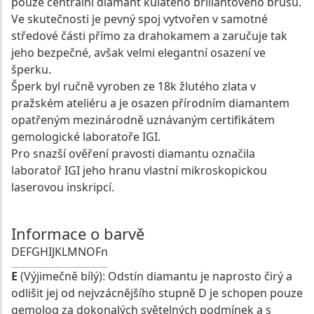
pouze centrální diamant kulatého briliantového brusu.
Ve skutečnosti je pevný spoj vytvořen v samotné
středové části přímo za drahokamem a zaručuje tak
jeho bezpečné, avšak velmi elegantní osazení ve
šperku.
Šperk byl ručně vyroben ze 18k žlutého zlata v
pražském ateliéru a je osazen přírodním diamantem
opatřeným mezinárodně uznávaným certifikátem
gemologické laboratoře IGI.
Pro snazší ověření pravosti diamantu označila
laboratoř IGI jeho hranu vlastní mikroskopickou
laserovou inskripcí.
Informace o barvě
D
E
F
G
H
I
J
K
L
M
N
O
Fn
E
(Výjimečně bílý): Odstín diamantu je naprosto čirý a
odlišit jej od nejvzácnějšího stupně D je schopen pouze
gemolog za dokonalých světelných podmínek a s