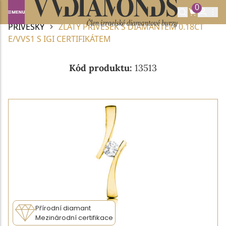
0
Domů
DIAMANTOVÉ ŠPERKY
DIAMANTOVÉ
PŘÍVĚSKY
ZLATÝ PŘÍVĚSEK S DIAMANTEM 0.18CT
E/VVS1 S IGI CERTIFIKÁTEM
Kód produktu:
13513
Přírodní diamant
Mezinárodní certifikace