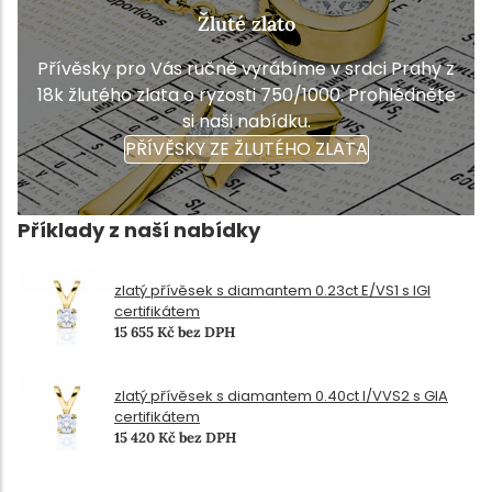
Žluté zlato
Přívěsky pro Vás ručně vyrábíme v srdci Prahy z
18k žlutého zlata o ryzosti 750/1000. Prohlédněte
si naši nabídku.
PŘÍVĚSKY ZE ŽLUTÉHO ZLATA
Příklady z naší nabídky
zlatý přívěsek s diamantem 0.23ct E/VS1 s IGI
certifikátem
15 655 Kč bez DPH
zlatý přívěsek s diamantem 0.40ct I/VVS2 s GIA
certifikátem
15 420 Kč bez DPH