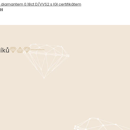
s diamantem 0.18ct D/VVS2 s IGI certifikátem
PH
íků