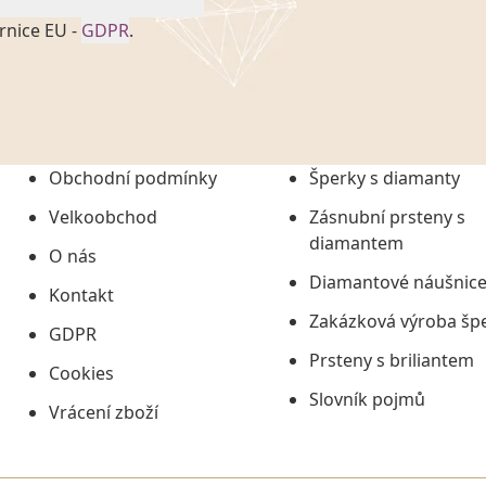
rnice EU -
GDPR
.
onem č. 101/2000 Sb. v
 a uchováním veškerých
vím společnosti
tuji společnosti
ních údajů či jako jeho
Obchodní podmínky
Šperky s diamanty
tí informací, nejdéle
Velkoobchod
Zásnubní prsteny s
diamantem
O nás
Diamantové náušnic
Kontakt
Zakázková výroba šp
GDPR
Prsteny s briliantem
Cookies
Slovník pojmů
Vrácení zboží