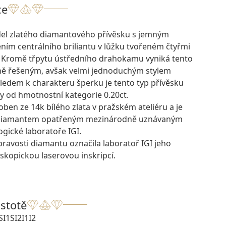
ce
el zlatého diamantového přívěsku s jemným
ním centrálního briliantu v lůžku tvořeném čtyřmi
 Kromě třpytu ústředního drahokamu vyniká tento
ně řešeným, avšak velmi jednoduchým stylem
ledem k charakteru šperku je tento typ přívěsku
y od hmotnostní kategorie 0.20ct.
oben ze 14k bílého zlata v pražském ateliéru a je
 diamantem opatřeným mezinárodně uznávaným
gické laboratoře IGI.
pravosti diamantu označila laboratoř IGI jeho
skopickou laserovou inskripcí.
istotě
SI1
SI2
I1
I2