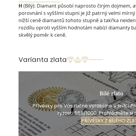
H
(Bílý): Diamant působí naprosto čirým dojmem, 
porovnání s vyššími stupni je již patrný velmi mírný
nižší ceně diamantů tohoto stupně a takřka neiden
rozdílu oproti vyšším hodnotám nabízí diamanty 
skvělý poměr k ceně.
Varianta zlata
Bílé zlato
Přívěsky pro Vás ručně vyrábíme v srdci Pra
ryzosti 585/1000. Prohlédněte si 
PŘÍVĚSKY Z BÍLÉHO ZLA