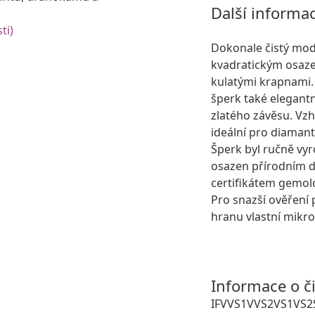
Další informa
ti)
Dokonale čistý mod
kvadratickým osaze
kulatými krapnami.
šperk také elegant
zlatého závěsu. Vzh
ideální pro diamant
Šperk byl ručně vyr
osazen přírodním
certifikátem gemolo
Pro snazší ověření 
hranu vlastní mikro
Informace o č
IF
VVS1
VVS2
VS1
VS2