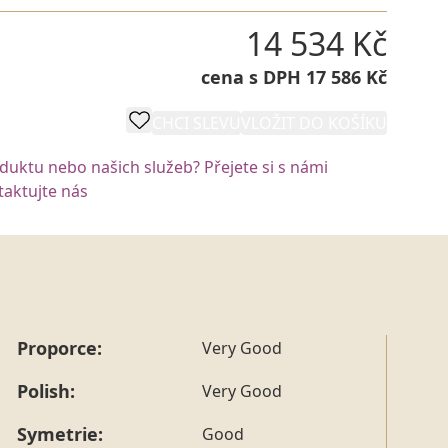
14 534 Kč
cena s DPH 17 586 Kč
CHCI SLEVU
VLOŽIT DO KOŠÍKU
oduktu nebo našich služeb? Přejete si s námi
aktujte nás
Proporce:
Very Good
Polish:
Very Good
Symetrie:
Good