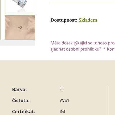
Dostupnost:
Skladem
+2
Máte dotaz týkající se tohoto pr
sjednat osobní prohlídku?
Kont
Barva:
H
Čistota:
VVS1
Certifikát:
IGI