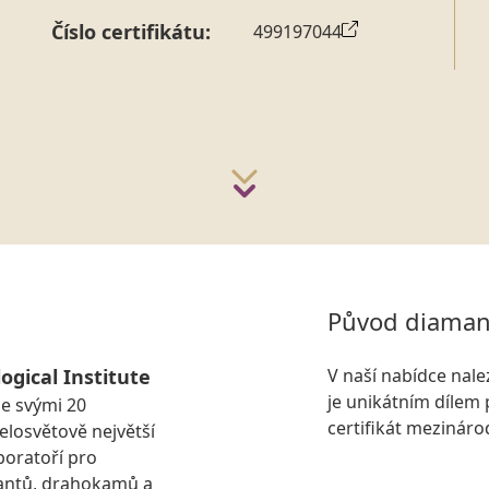
Číslo certifikátu:
499197044
Původ diaman
ogical Institute
V naší nabídce nal
je unikátním dílem 
se svými 20
certifikát mezinár
losvětově největší
boratoří pro
antů, drahokamů a