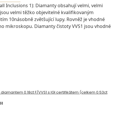
ll Inclusions 1): Diamanty obsahují velmi, velmi
 jsou velmi těžko objevitelné kvalifikovaným
ím 10násobně zvětšující lupy. Rovněž je vhodné
ího mikroskopu. Diamanty čistoty VVS1 jsou vhodné
s diamantem 0.18ct F/VVS1 s IGI certifikátem (celkem 0.53ct
PH