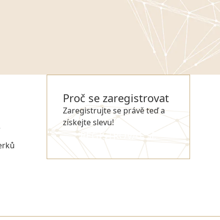
Proč se zaregistrovat
Zaregistrujte se právě teď a
získejte slevu!
e
REGISTROVAT SE
erků