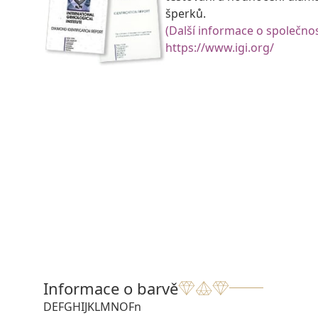
šperků.
(Další informace o společnos
https://www.igi.org/
Informace o barvě
D
E
F
G
H
I
J
K
L
M
N
O
Fn