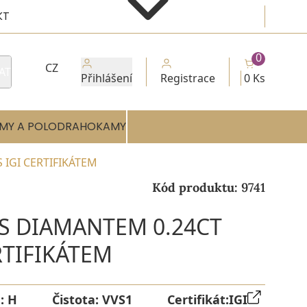
KT
0
CZ
AT
Přihlášení
Registrace
0 Ks
MY A POLODRAHOKAMY
 IGI CERTIFIKÁTEM
Kód produktu:
9741
 S DIAMANTEM 0.24CT
RTIFIKÁTEM
a:
H
Čistota:
VVS1
Certifikát:
IGI