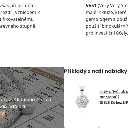
avšak při přímém
VVS1
(Very Very Sma
 rozdíl. Vzhledem k
malé inkluze, které
tifikovatelnému
gemologem s použit
barevného stupně H
použití binokulárn
pro investiční účely.
Příklady z naší nabídky
zlatý přívěsek 
diamantů)
hy z 14k bílého zlata o
18 828 Kč bez D
naši nabídku.
TA