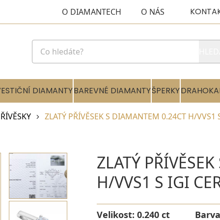
KONTA
O DIAMANTECH
O NÁS
HLED
VESTIČNÍ DIAMANTY
BAREVNÉ DIAMANTY
ŠPERKY
DRAHOKA
ŘÍVĚSKY
ZLATÝ PŘÍVĚSEK S DIAMANTEM 0.24CT H/VVS1 S
ZLATÝ PŘÍVĚSEK
H/VVS1 S IGI CE
Velikost:
0.240 ct
Barv